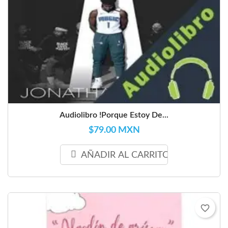
Audiolibro !Porque Estoy De...
$79.00 MXN
AÑADIR AL CARRITO
favorite_border