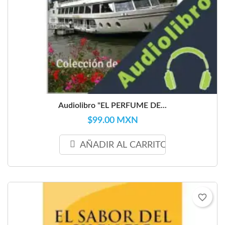
Audiolibro "EL PERFUME DE...
$99.00 MXN
AÑADIR AL CARRITO
favorite_border