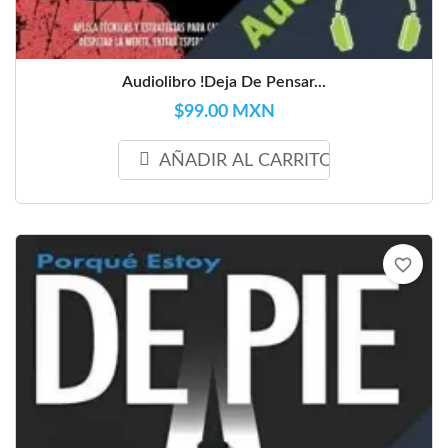
Audiolibro !Deja De Pensar...
$99.00 MXN
AÑADIR AL CARRITO
favorite_border