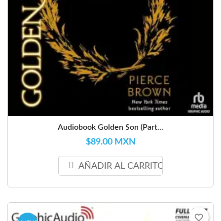
Audiobook Golden Son (Part...
$89.00 MXN
AÑADIR AL CARRITO
favorite_border