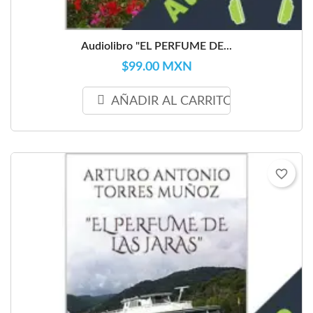
Audiolibro "EL PERFUME DE...
$99.00 MXN
AÑADIR AL CARRITO
favorite_border