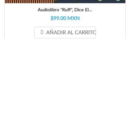
Audiolibro "Ruff", Dice El...
$99.00 MXN
AÑADIR AL CARRITO
favorite_border