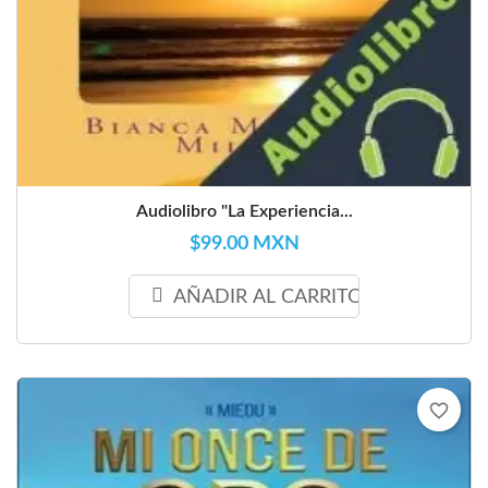
Audiolibro "La Experiencia...
$99.00 MXN
AÑADIR AL CARRITO
favorite_border