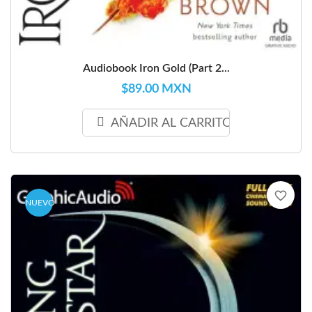
Audiobook Iron Gold (Part 2...
$89.00 MXN
AÑADIR AL CARRITO
favorite_border
NUEVO