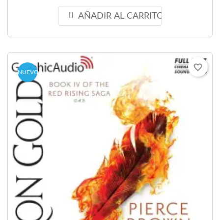
AÑADIR AL CARRITO
favorite_border
NUEVO