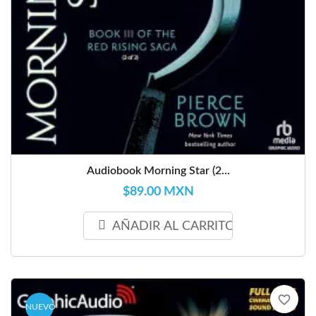
Audiobook Morning Star (2...
$89.00 MXN
AÑADIR AL CARRITO
favorite_border
NUEVO