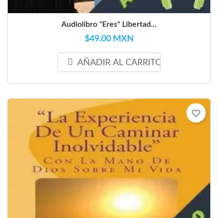
Audiolibro "Eres" Libertad...
$49.00 MXN
AÑADIR AL CARRITO
favorite_border