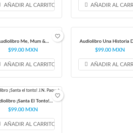
AÑADIR AL CARRITO
AÑADIR AL CAR
favorite_border
udiolibro Me, Mum &...
Audiolibro Una Historia D
$99.00 MXN
$99.00 MXN
AÑADIR AL CARRITO
AÑADIR AL CAR
favorite_border
iolibro ¡Santa El Tonto!...
$99.00 MXN
AÑADIR AL CARRITO