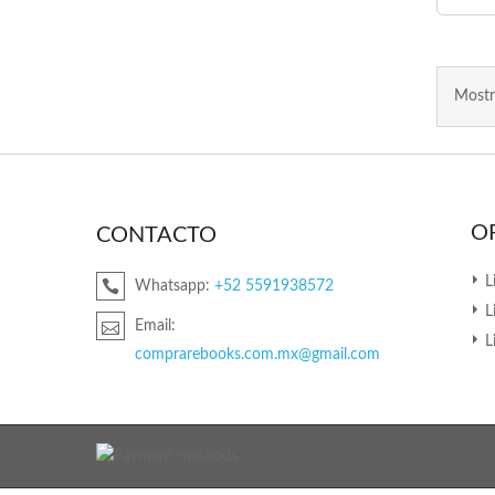
Mostr
O
CONTACTO
L
Whatsapp:
+52 5591938572
L
Email:
L
comprarebooks.com.mx@gmail.com