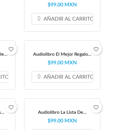
$99.00 MXN
AÑADIR AL CARRITO
favorite_border
favorite_border
e...
Audiolibro El Mejor Regalo...
$99.00 MXN
RITO
AÑADIR AL CARRITO
favorite_border
favorite_border
...
Audiolibro La Lista De...
$99.00 MXN