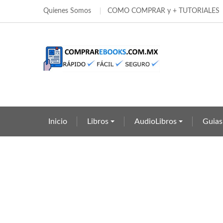
Quienes Somos
COMO COMPRAR y + TUTORIALES
Añ
Cr
((
In
add_circle_outline
((c
Deb
Nom
Inicio
Libros
AudioLibros
Guias