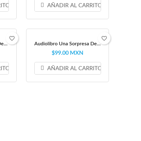
RITO
AÑADIR AL CARRITO
favorite_border
favorite_border
e...
Audiolibro Una Sorpresa De...
$99.00 MXN
RITO
AÑADIR AL CARRITO