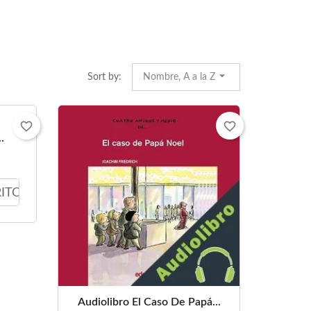
Sort by:
Nombre, A a la Z
favorite_border
favorite_border
.
RITO
Audiolibro El Caso De Papá...