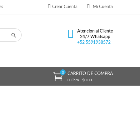
es
Crear Cuenta
Mi Cuenta
×
×
×
×
Atencion al Cliente
24/7 Whatsapp
+52 5591938572
)
n
s
0
CARRITO DE COMPRA
0 Libro - $0.00