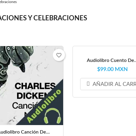
ebraciones
CIONES Y CELEBRACIONES
favorite_border
Audiolibro Cuento De..
$99.00 MXN
AÑADIR AL CAR
udiolibro Canción De...