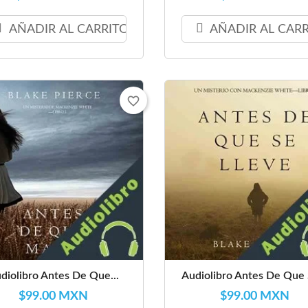
AÑADIR AL CARRITO
AÑADIR AL CAR
favorite_border
diolibro Antes De Que...
Audiolibro Antes De Que S
$99.00 MXN
$99.00 MXN