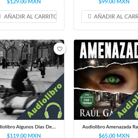
$129.00 MXN
$99.00 MXN
AÑADIR AL CARRITO
AÑADIR AL CAR
favorite_border
iolibro Algunos Días De...
Audiolibro Amenazada Raú
$119.00 MXN
$65.00 MXN