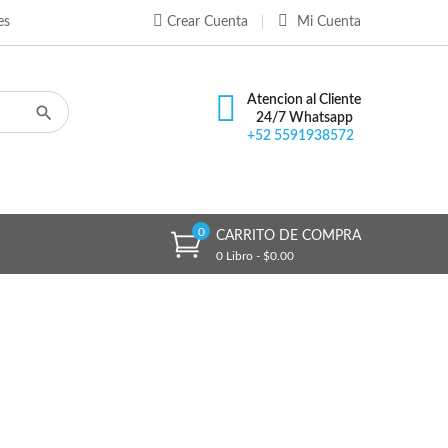
es
Crear Cuenta
Mi Cuenta
×
×
×
×
Atencion al Cliente
24/7 Whatsapp
+52 5591938572
)
n
s
0
CARRITO DE COMPRA
0 Libro - $0.00