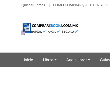
Quienes Somos
COMO COMPRAR y + TUTORIALES
Añ
Cr
((
In
add_circle_outline
((c
Deb
Nom
Inicio
Libros
AudioLibros
Guias