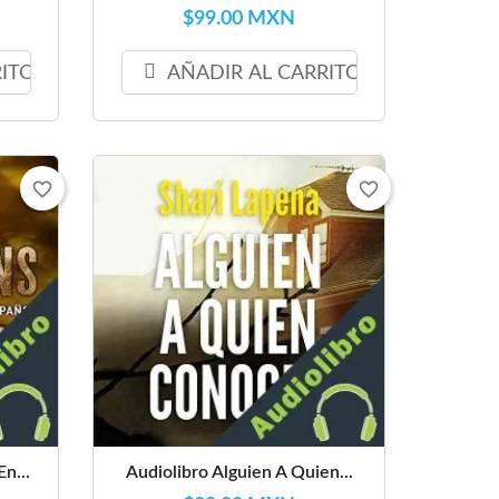
$99.00 MXN
RITO
AÑADIR AL CARRITO
favorite_border
favorite_border
n...
Audiolibro Alguien A Quien...