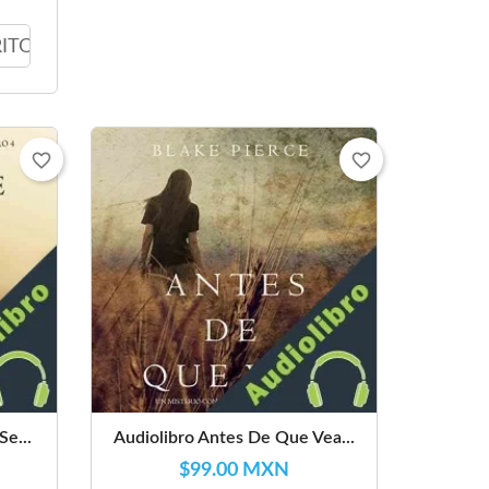
RITO
favorite_border
favorite_border
e...
Audiolibro Antes De Que Vea...
$99.00 MXN