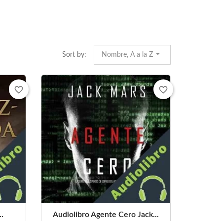
Sort by:
Nombre, A a la Z
favorite_border
favorite_border
..
Audiolibro Agente Cero Jack...