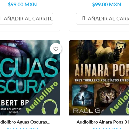
$99.00 MXN
$99.00 MXN
AÑADIR AL CARRITO
AÑADIR AL CAR
favorite_border
diolibro Aguas Oscuras...
Audiolibro Ainara Pons 3 E