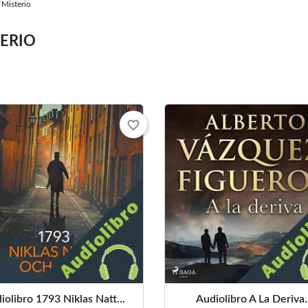
Misterio
ERIO
favorite_border
iolibro 1793 Niklas Natt...
Audiolibro A La Deriva.