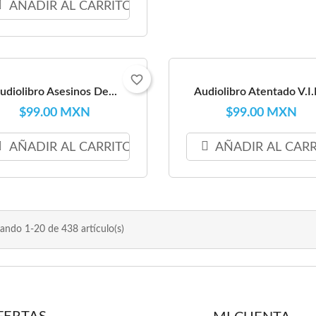
AÑADIR AL CARRITO
favorite_border
udiolibro Asesinos De...
Audiolibro Atentado V.I.P
$99.00 MXN
$99.00 MXN
AÑADIR AL CARRITO
AÑADIR AL CAR
ando 1-20 de 438 artículo(s)