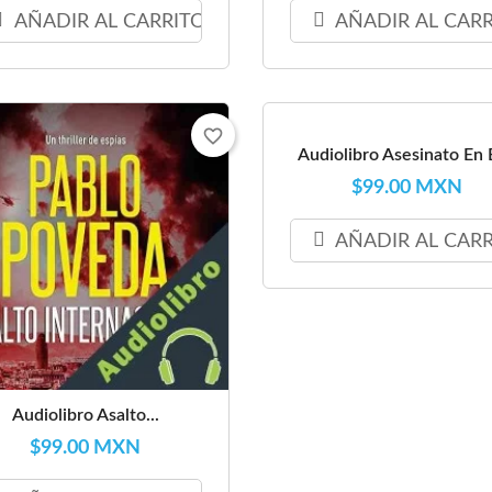
AÑADIR AL CARRITO
AÑADIR AL CAR
favorite_border
Audiolibro Asesinato En E
$99.00 MXN
AÑADIR AL CAR
Audiolibro Asalto...
$99.00 MXN