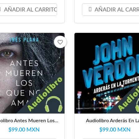
AÑADIR AL CARRITO
AÑADIR AL CAR
favorite_border
olibro Antes Mueren Los...
Audiolibro Arderás En La
$99.00 MXN
$99.00 MXN