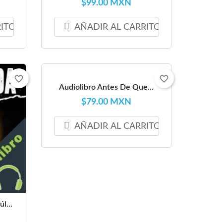
$99.00 MXN
RITO
AÑADIR AL CARRITO
favorite_border
favorite_border
Audiolibro Antes De Que...
$79.00 MXN
AÑADIR AL CARRITO
l...