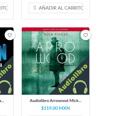
RITO
AÑADIR AL CARRITO
favorite_border
favorite_border
...
Audiolibro Arrowood Mick...
$119.00 MXN