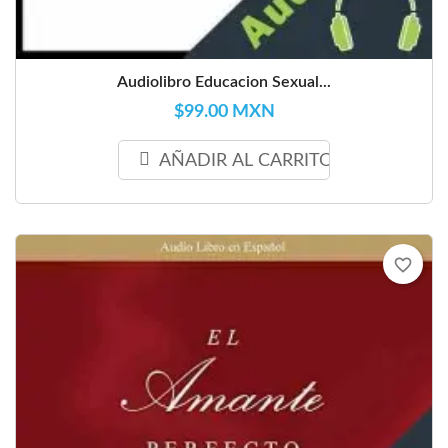
Audiolibro Educacion Sexual...
$99.00 MXN
AÑADIR AL CARRITO
favorite_border