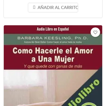
AÑADIR AL CARRITO
favorite_border