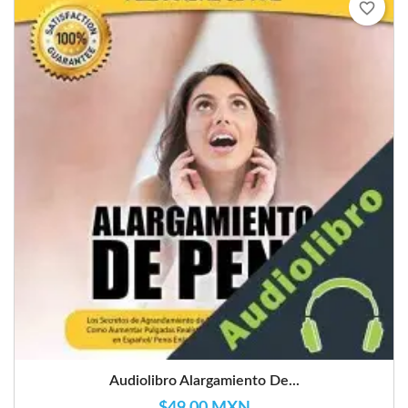
favorite_border
Audiolibro Alargamiento De...