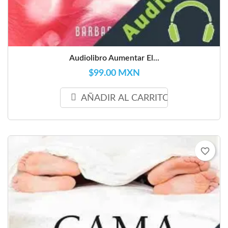
Audiolibro Aumentar El...
$99.00 MXN
AÑADIR AL CARRITO
favorite_border