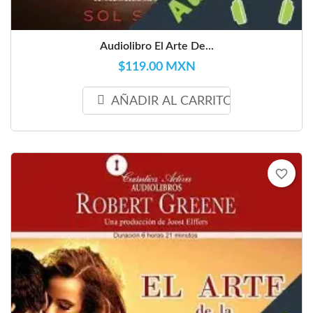
Audiolibro El Arte De...
$119.00 MXN
AÑADIR AL CARRITO
favorite_border