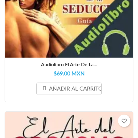
Audiolibro El Arte De La...
$69.00 MXN
AÑADIR AL CARRITO
favorite_border