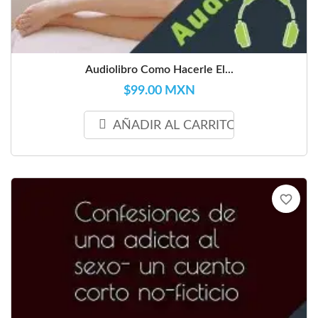
Audiolibro Como Hacerle El...
$99.00 MXN
AÑADIR AL CARRITO
favorite_border