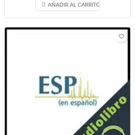
AÑADIR AL CARRITO
favorite_border