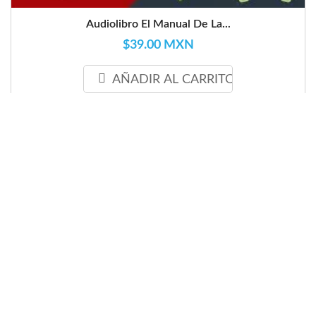
Audiolibro El Manual De La...
$39.00 MXN
AÑADIR AL CARRITO
favorite_border