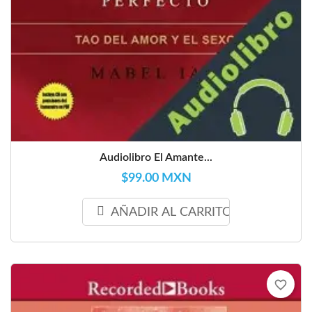
Audiolibro El Amante...
$99.00 MXN
AÑADIR AL CARRITO
favorite_border