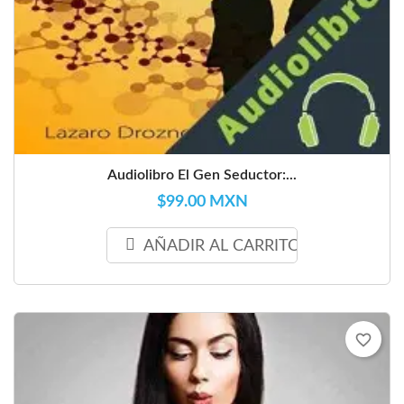
Audiolibro El Gen Seductor:...
$99.00 MXN
AÑADIR AL CARRITO
favorite_border