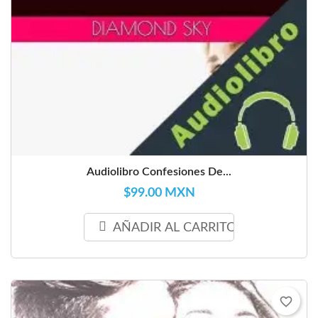
Audiolibro Confesiones De...
$99.00 MXN
AÑADIR AL CARRITO
favorite_border