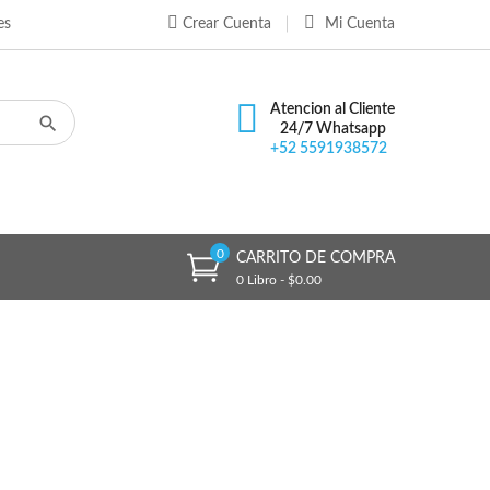
es
Crear Cuenta
Mi Cuenta
×
×
×
×
Atencion al Cliente
24/7 Whatsapp
+52 5591938572
)
n
s
0
CARRITO DE COMPRA
0 Libro - $0.00