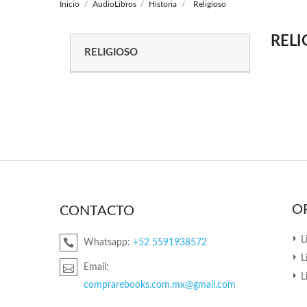
Inicio
AudioLibros
Historia
Religioso
RELI
RELIGIOSO
O
CONTACTO
L
Whatsapp:
+52 5591938572
L
Email:
L
comprarebooks.com.mx@gmail.com