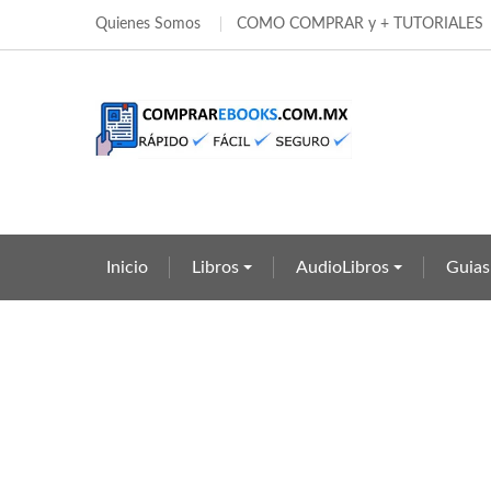
Quienes Somos
COMO COMPRAR y + TUTORIALES
Añ
Cr
((
In
add_circle_outline
((c
Deb
Nom
Inicio
Libros
AudioLibros
Guias