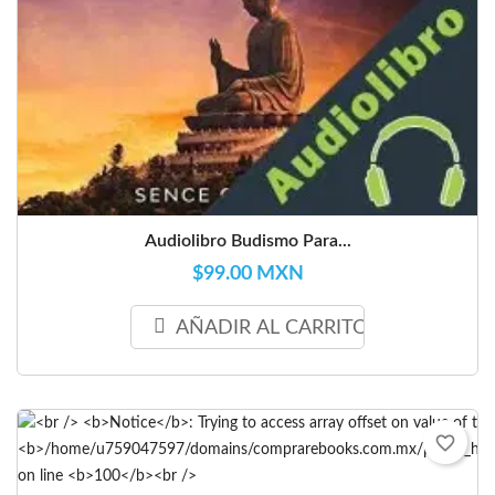
Audiolibro Budismo Para...
$99.00 MXN
AÑADIR AL CARRITO
favorite_border