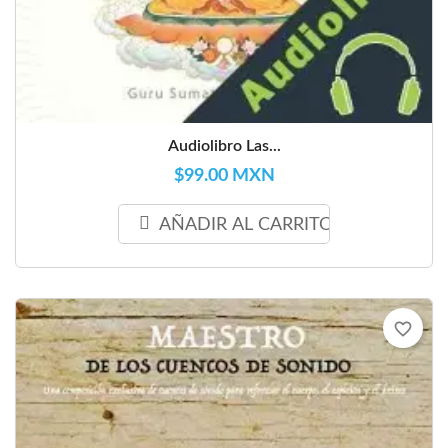
Audiolibro Las...
$99.00 MXN
AÑADIR AL CARRITO
favorite_border