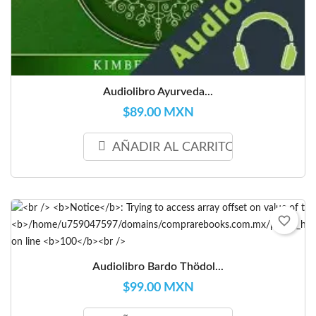
Audiolibro Ayurveda...
$89.00 MXN
AÑADIR AL CARRITO
favorite_border
Audiolibro Bardo Thödol...
$99.00 MXN