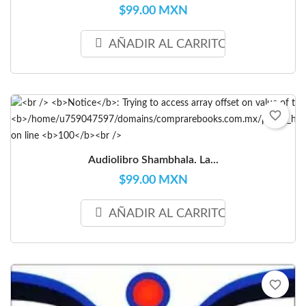
$99.00 MXN
AÑADIR AL CARRITO
favorite_border
Audiolibro Shambhala. La...
$99.00 MXN
AÑADIR AL CARRITO
favorite_border