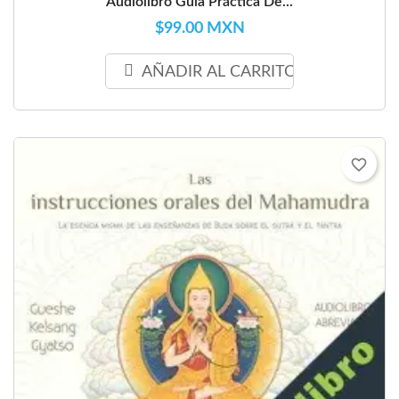
Audiolibro Guía Práctica De...
$99.00 MXN
AÑADIR AL CARRITO
favorite_border