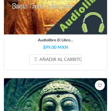
Audiolibro El Libro...
$99.00 MXN
AÑADIR AL CARRITO
favorite_border