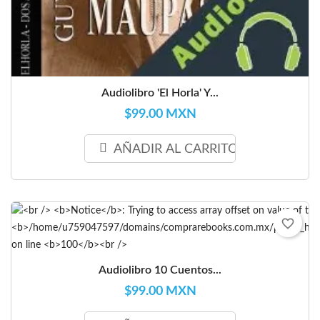
Audiolibro 'El Horla' Y...
$99.00 MXN
AÑADIR AL CARRITO
favorite_border
Audiolibro 10 Cuentos...
$99.00 MXN