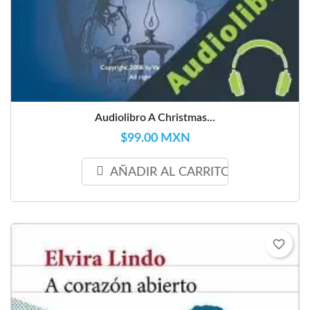
Audiolibro A Christmas...
$99.00 MXN
AÑADIR AL CARRITO
favorite_border