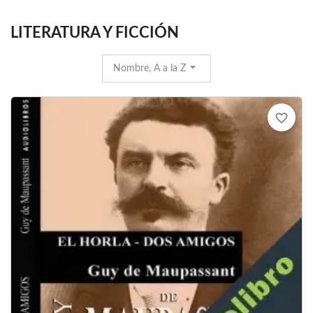
LITERATURA Y FICCIÓN
Nombre, A a la Z
favorite_border