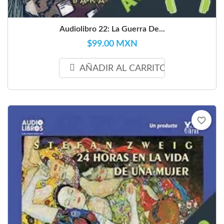
Audiolibro 22: La Guerra De...
$99.00 MXN
AÑADIR AL CARRITO
favorite_border