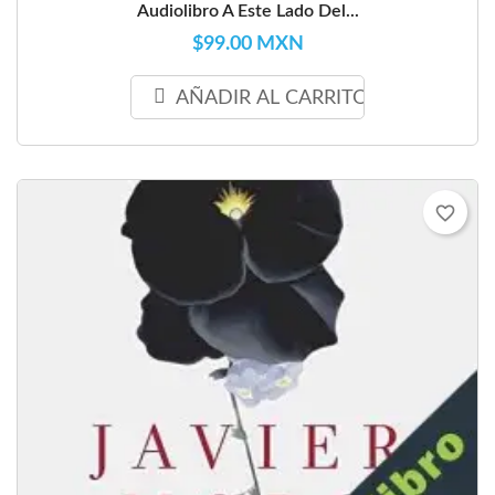
Audiolibro A Este Lado Del...
$99.00 MXN
AÑADIR AL CARRITO
favorite_border