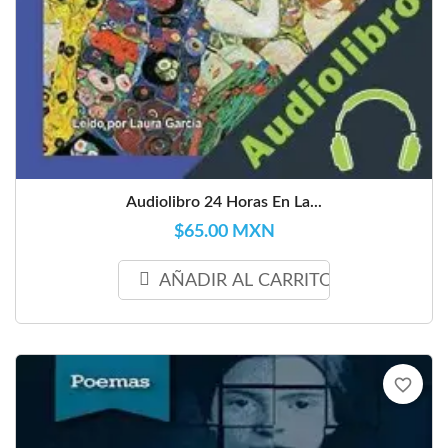
Audiolibro 24 Horas En La...
$65.00 MXN
AÑADIR AL CARRITO
favorite_border