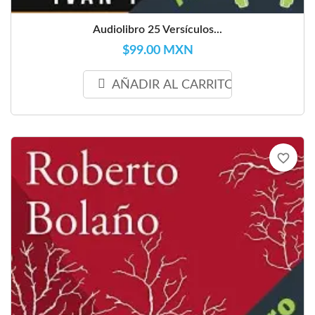
Audiolibro 25 Versículos...
$99.00 MXN
AÑADIR AL CARRITO
favorite_border