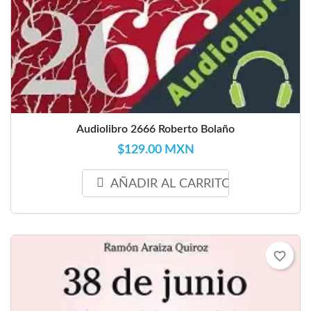
Audiolibro 2666 Roberto Bolaño
$129.00 MXN
AÑADIR AL CARRITO
favorite_border