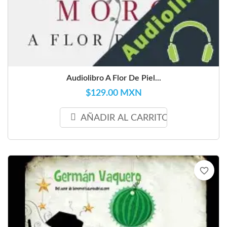
Audiolibro A Flor De Piel...
$129.00 MXN
AÑADIR AL CARRITO
favorite_border