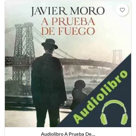
favorite_border
Audiolibro A Prueba De...