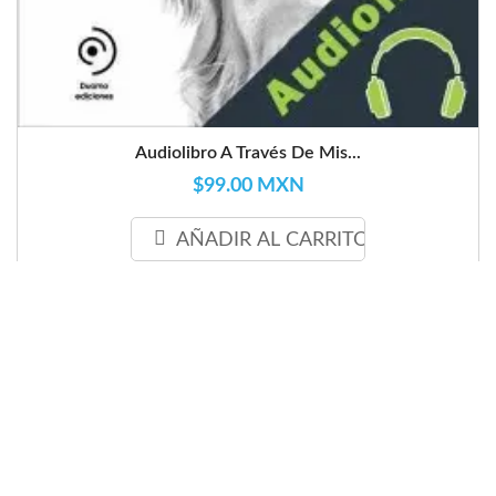
Audiolibro A Través De Mis...
$99.00 MXN
AÑADIR AL CARRITO
favorite_border