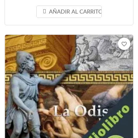
AÑADIR AL CARRITO
favorite_border