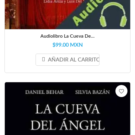
Audiolibro La Cueva De...
$99.00 MXN
AÑADIR AL CARRITO
favorite_border