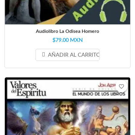
Audiolibro La Odisea Homero
$79.00 MXN
AÑADIR AL CARRITO
favorite_border