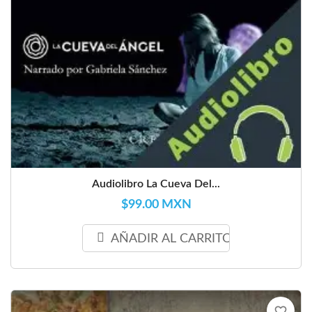
Audiolibro La Cueva Del...
$99.00 MXN
AÑADIR AL CARRITO
favorite_border