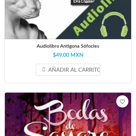
Audiolibro Antigona Sófocles
$49.00 MXN
AÑADIR AL CARRITO
favorite_border