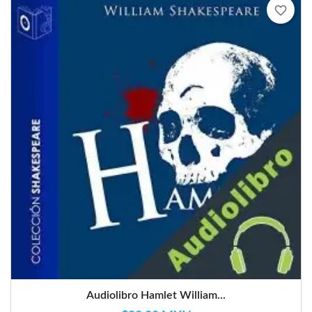
favorite_border
Audiolibro Hamlet William...