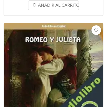
AÑADIR AL CARRITO
favorite_border