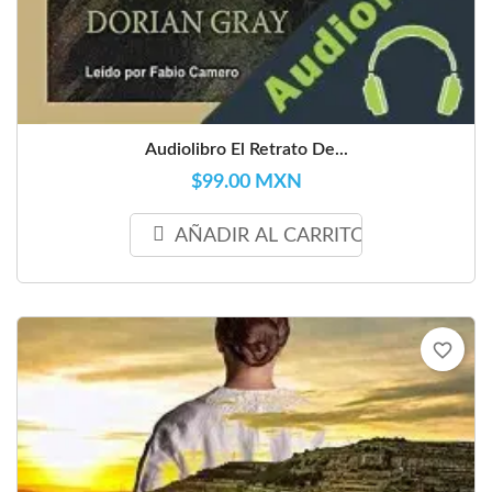
Audiolibro El Retrato De...
$99.00 MXN
AÑADIR AL CARRITO
favorite_border