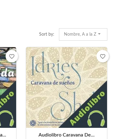
Sort by:
Nombre, A a la Z
favorite_border
favorite_border
...
Audiolibro Caravana De...