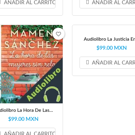
AÑADIR AL CARRITO
AÑADIR AL CAR
favorite_border
Audiolibro La Justicia En
$99.00 MXN
AÑADIR AL CAR
diolibro La Hora De Las...
$99.00 MXN
AÑADIR AL CARRITO