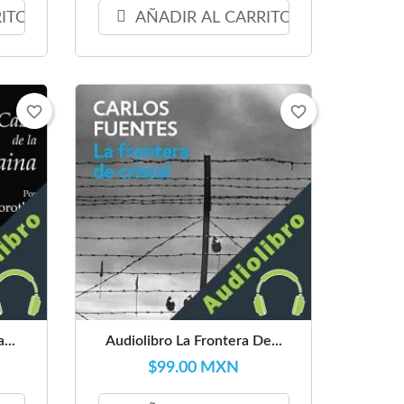
RITO
AÑADIR AL CARRITO
favorite_border
favorite_border
...
Audiolibro La Frontera De...
$99.00 MXN