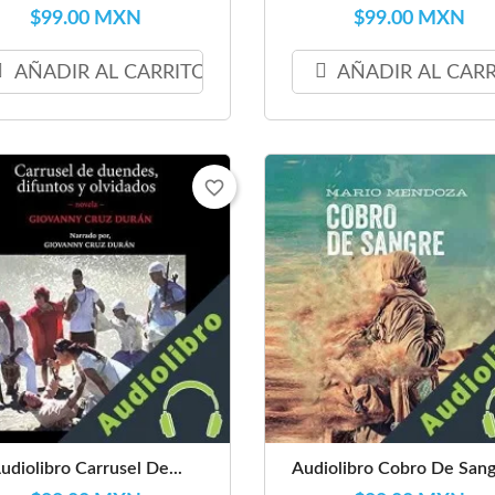
$99.00 MXN
$99.00 MXN
AÑADIR AL CARRITO
AÑADIR AL CAR
favorite_border
udiolibro Carrusel De...
Audiolibro Cobro De Sangr