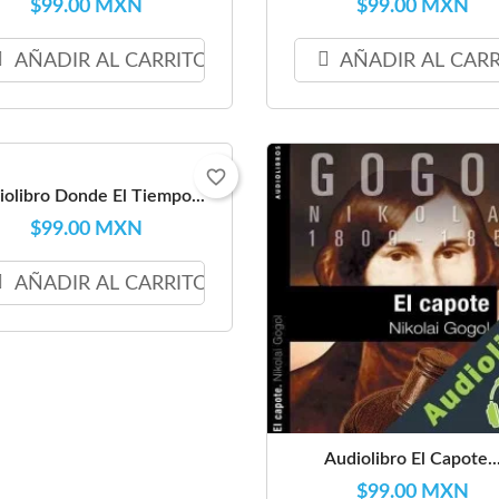
$99.00 MXN
$99.00 MXN
AÑADIR AL CARRITO
AÑADIR AL CAR
favorite_border
iolibro Donde El Tiempo...
$99.00 MXN
AÑADIR AL CARRITO
Audiolibro El Capote..
$99.00 MXN