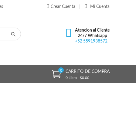
es
Crear Cuenta
Mi Cuenta
×
×
×
×
Atencion al Cliente
24/7 Whatsapp
+52 5591938572
)
n
s
0
CARRITO DE COMPRA
0 Libro - $0.00