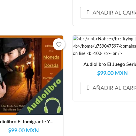
AÑADIR AL CAR
favorite_border
Audiolibro El Juego Serio
$99.00 MXN
AÑADIR AL CAR
diolibro El Inmigrante Y...
$99.00 MXN