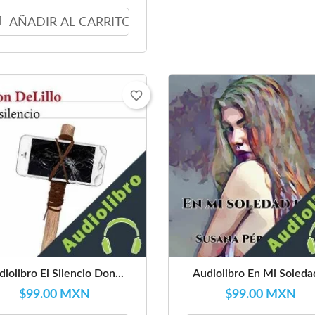
AÑADIR AL CARRITO
favorite_border
iolibro El Silencio Don...
Audiolibro En Mi Soledad
$99.00 MXN
$99.00 MXN