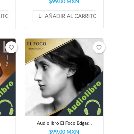
$99.00 MXN
RITO
AÑADIR AL CARRITO
favorite_border
favorite_border
.
Audiolibro El Foco Edgar...
$99.00 MXN