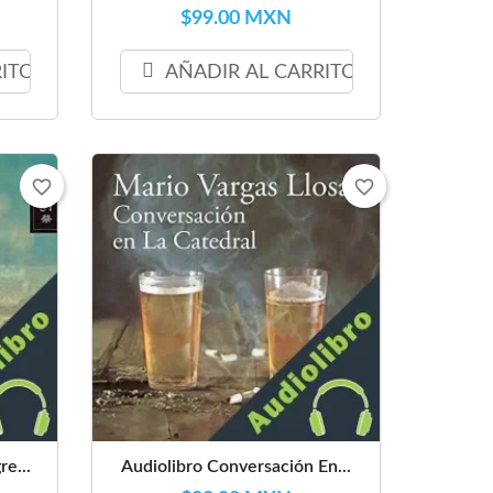
$99.00 MXN
RITO
AÑADIR AL CARRITO
favorite_border
favorite_border
e...
Audiolibro Conversación En...