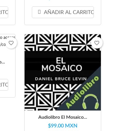
RITO
AÑADIR AL CARRITO
favorite_border
favorite_border
...
RITO
Audiolibro El Mosaico...
$99.00 MXN