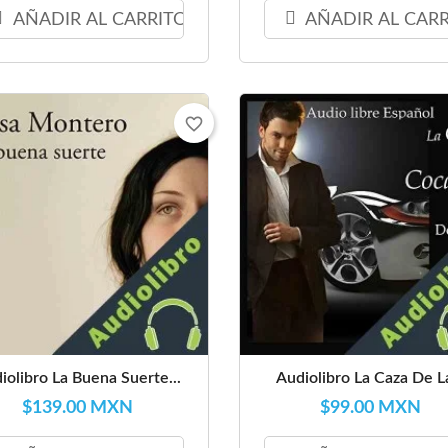
AÑADIR AL CARRITO
AÑADIR AL CAR
favorite_border
iolibro La Buena Suerte...
Audiolibro La Caza De La
$139.00 MXN
$99.00 MXN