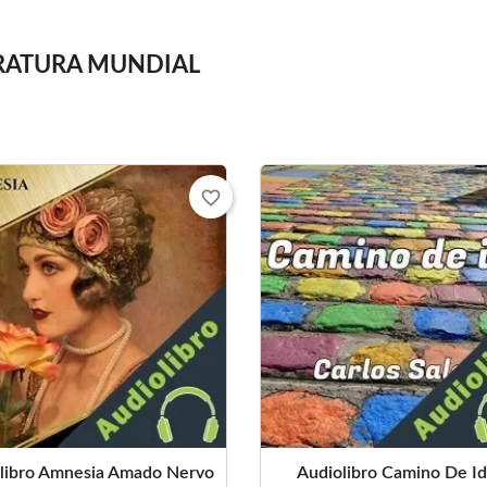
RATURA MUNDIAL
favorite_border
libro Amnesia Amado Nervo
Audiolibro Camino De Ida