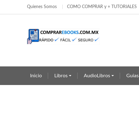
Quienes Somos
COMO COMPRAR y + TUTORIALES
Añ
Cr
((
In
add_circle_outline
((c
Deb
Nom
Inicio
Libros
AudioLibros
Guias