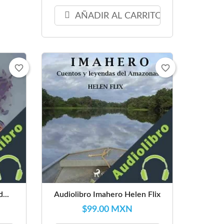
AÑADIR AL CARRITO
favorite_border
favorite_border
...
Audiolibro Imahero Helen Flix
$99.00 MXN