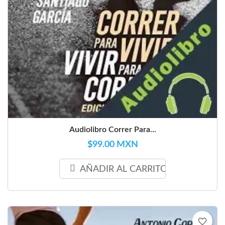
Audiolibro Correr Para...
$99.00 MXN
AÑADIR AL CARRITO
favorite_border