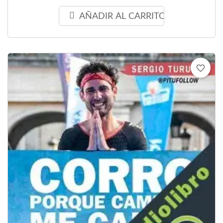
AÑADIR AL CARRITO
favorite_border