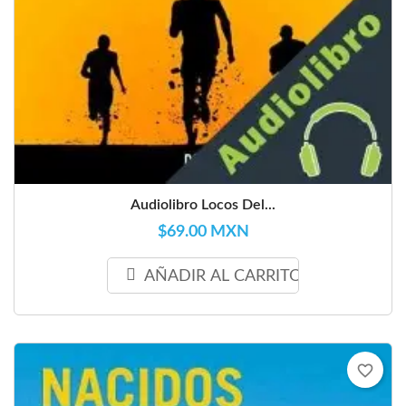
Audiolibro Locos Del...
$69.00 MXN
AÑADIR AL CARRITO
favorite_border