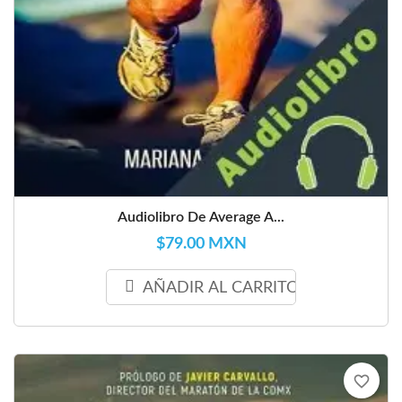
Audiolibro De Average A...
$79.00 MXN
AÑADIR AL CARRITO
favorite_border