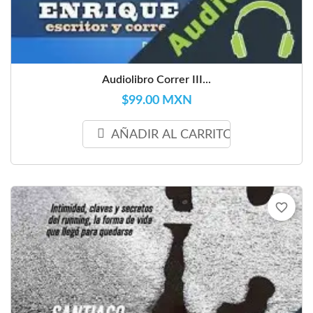
Audiolibro Correr III...
$99.00 MXN
AÑADIR AL CARRITO
favorite_border