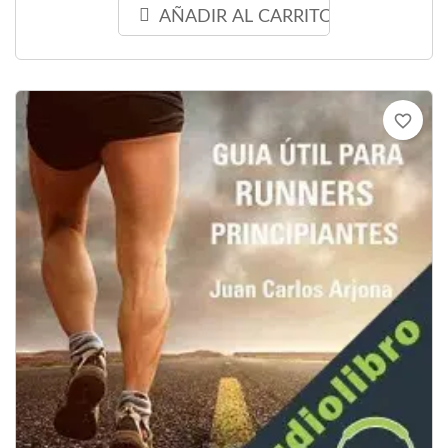
AÑADIR AL CARRITO
favorite_border