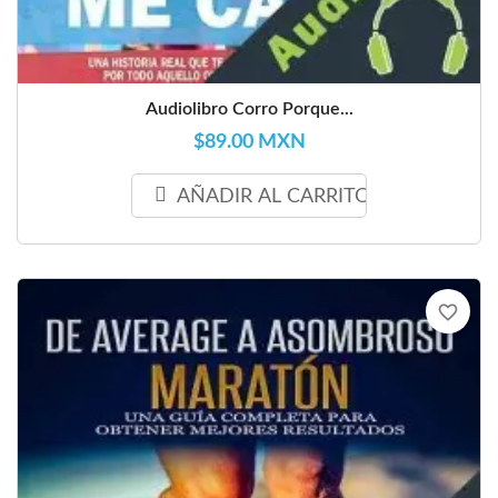
Audiolibro Corro Porque...
$89.00 MXN
AÑADIR AL CARRITO
favorite_border