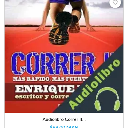
favorite_border
Audiolibro Correr II...