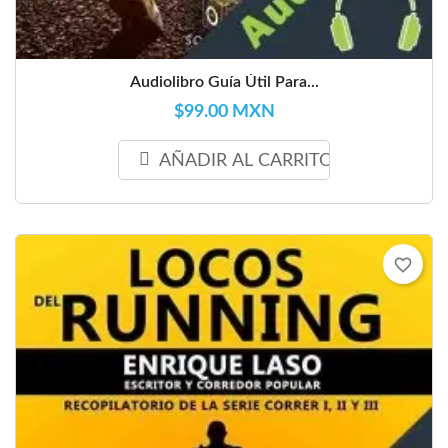
Audiolibro Guía Útil Para...
$99.00 MXN
AÑADIR AL CARRITO
favorite_border