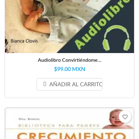
Audiolibro Convirtiéndome...
$99.00 MXN
AÑADIR AL CARRITO
favorite_border