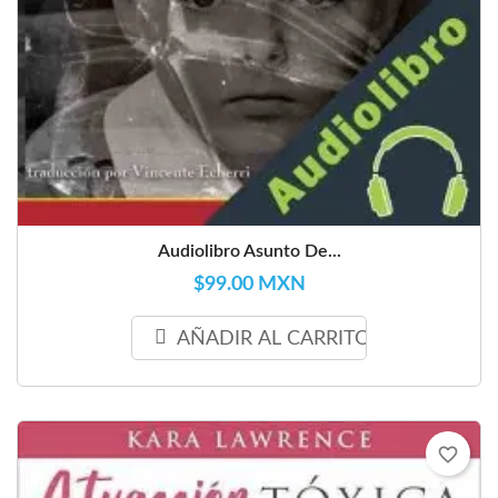
Audiolibro Asunto De...
$99.00 MXN
AÑADIR AL CARRITO
favorite_border