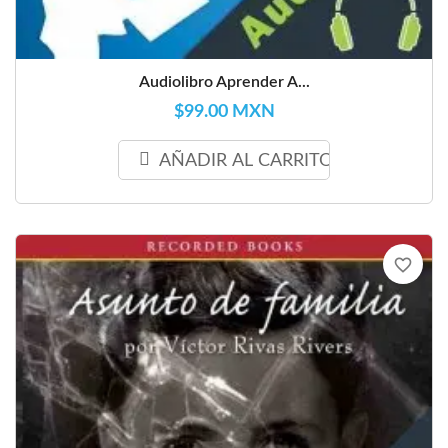
Audiolibro Aprender A...
$99.00 MXN
AÑADIR AL CARRITO
favorite_border