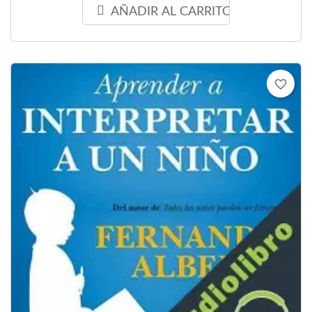
AÑADIR AL CARRITO
favorite_border