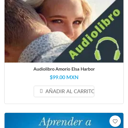
Audiolibro Amorío Elsa Harbor
$99.00 MXN
AÑADIR AL CARRITO
favorite_border