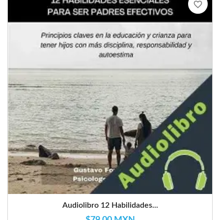
favorite_border
Audiolibro 12 Habilidades...