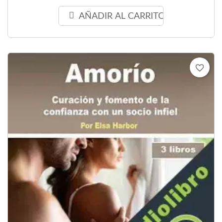
AÑADIR AL CARRITO
favorite_border