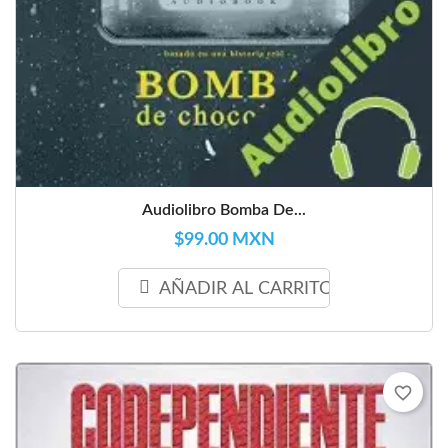
Audiolibro Bomba De...
$99.00 MXN
AÑADIR AL CARRITO
favorite_border