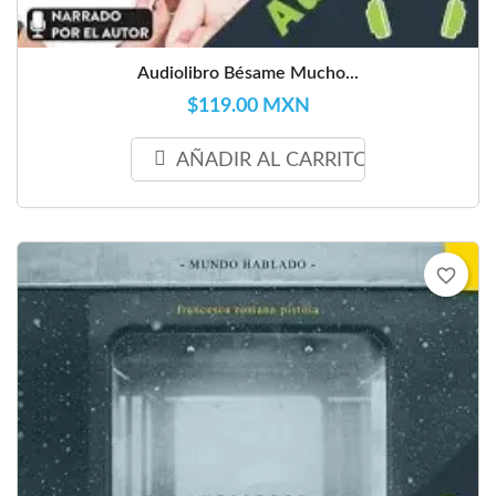
Audiolibro Bésame Mucho...
$119.00 MXN
AÑADIR AL CARRITO
favorite_border