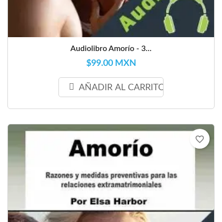
Audiolibro Amorío - 3...
$99.00 MXN
AÑADIR AL CARRITO
favorite_border