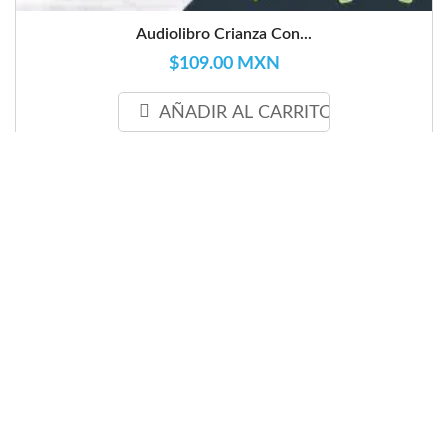
Audiolibro Crianza Con...
$109.00 MXN
AÑADIR AL CARRITO
favorite_border