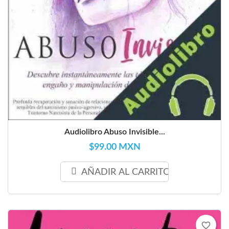
Audiolibro Abuso Invisible...
$99.00 MXN
AÑADIR AL CARRITO
favorite_border