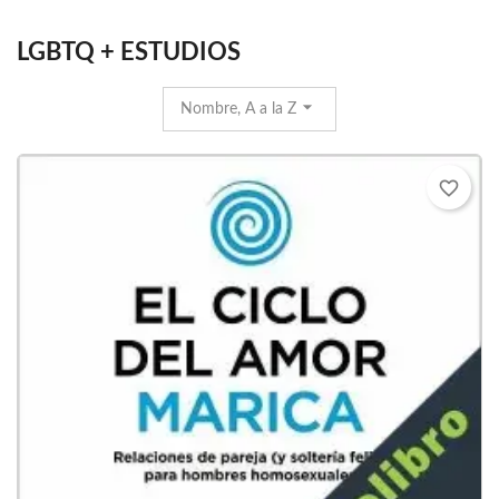
LGBTQ + ESTUDIOS
Nombre, A a la Z
favorite_border