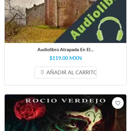
Audiolibro Atrapada En El...
$119.00 MXN
AÑADIR AL CARRITO
favorite_border