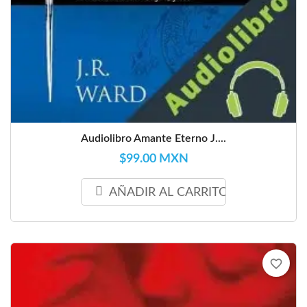
Audiolibro Amante Eterno J....
$99.00 MXN
AÑADIR AL CARRITO
favorite_border