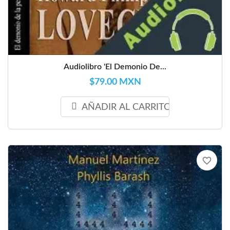
Audiolibro 'El Demonio De...
$79.00 MXN
AÑADIR AL CARRITO
favorite_border