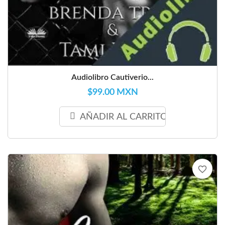
Audiolibro Cautiverio...
$99.00 MXN
AÑADIR AL CARRITO
favorite_border