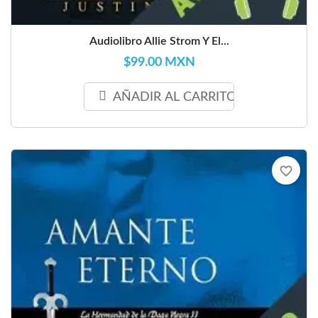
Audiolibro Allie Strom Y El...
$99.00 MXN
AÑADIR AL CARRITO
favorite_border