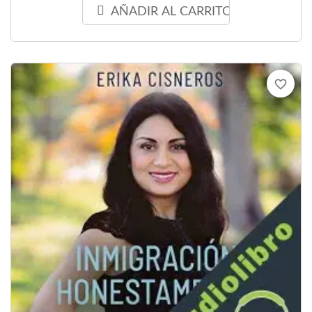
AÑADIR AL CARRITO
favorite_border