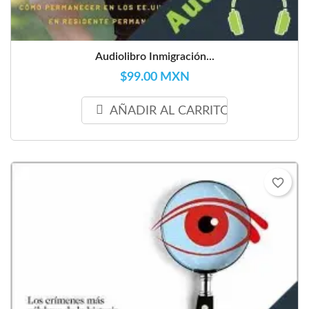
Audiolibro Inmigración...
$99.00 MXN
AÑADIR AL CARRITO
favorite_border