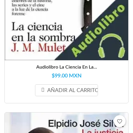
Audiolibro La Ciencia En La...
$99.00 MXN
AÑADIR AL CARRITO
favorite_border