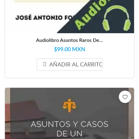
Audiolibro Asuntos Raros De...
$99.00 MXN
AÑADIR AL CARRITO
favorite_border