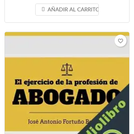
AÑADIR AL CARRITO
favorite_border