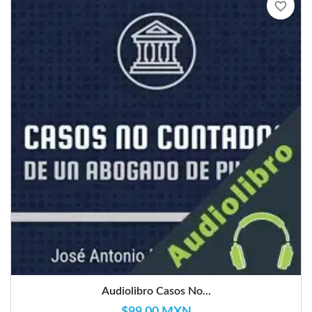
favorite_border
Audiolibro Casos No...