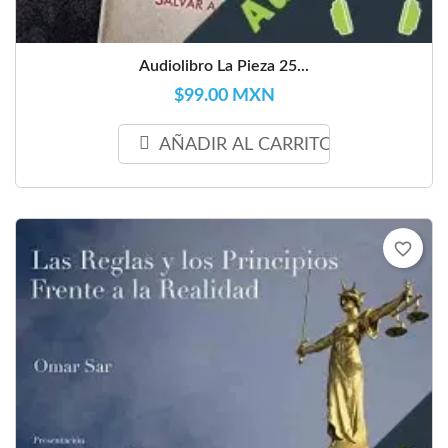
Audiolibro La Pieza 25...
$99.00 MXN
AÑADIR AL CARRITO
favorite_border