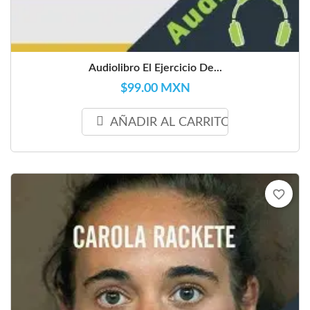
Audiolibro El Ejercicio De...
$99.00 MXN
AÑADIR AL CARRITO
favorite_border