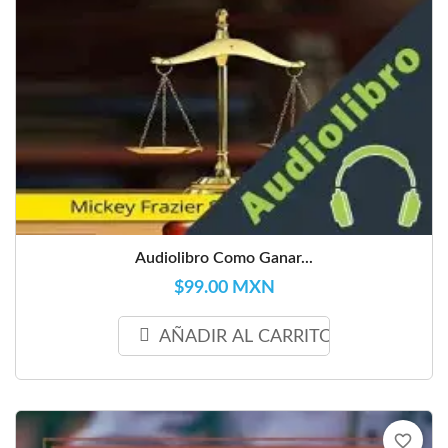
Audiolibro Como Ganar...
$99.00 MXN
AÑADIR AL CARRITO
favorite_border