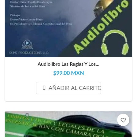
Audiolibro Las Reglas Y Los...
$99.00 MXN
AÑADIR AL CARRITO
favorite_border