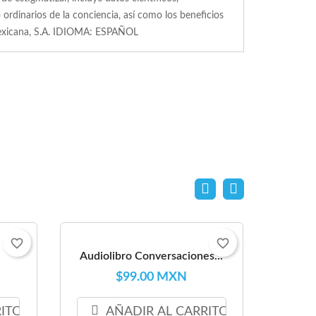
ordinarios de la conciencia, así como los beneficios
a Mexicana, S.A. IDIOMA: ESPAÑOL
favorite_border
favorite_border
Audiolibro Conversaciones...
$99.00 MXN
RITO
AÑADIR AL CARRITO