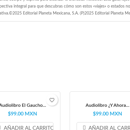
pectiva integral para que descubras cómo son estos «viajes» o estados no 
grativa.©2025 Editorial Planeta Mexicana, S.A. (P)2025 Editorial Planet
favorite_border
Audiolibro El Gaucho...
Audiolibro ¿Y Ahora...
$99.00 MXN
$99.00 MXN
AÑADIR AL CARRITO
AÑADIR AL CAR