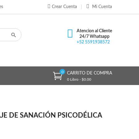
es
Crear Cuenta
Mi Cuenta
×
×
×
Atencion al Cliente
24/7 Whatsapp
+52 5591938572
n
s
0
CARRITO DE COMPRA
0 Libro - $0.00
AJE DE SANACIÓN PSICODÉLICA