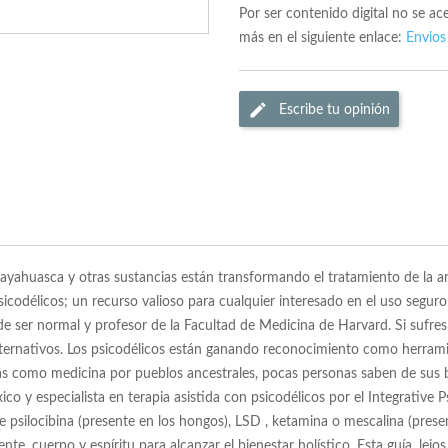
Por ser contenido digital no se a
más en el siguiente enlace:
Envios
Escribe tu opinión
ayahuasca y otras sustancias están transformando el tratamiento de la an
psicodélicos; un recurso valioso para cualquier interesado en el uso segur
 ser normal y profesor de la Facultad de Medicina de Harvard. Si sufres 
ernativos. Los psicodélicos están ganando reconocimiento como herramien
s como medicina por pueblos ancestrales, pocas personas saben de sus b
ico y especialista en terapia asistida con psicodélicos por el Integrative 
 psilocibina (presente en los hongos), LSD , ketamina o mescalina (pres
cuerpo y espíritu para alcanzar el bienestar holístico. Esta guía, lejos d