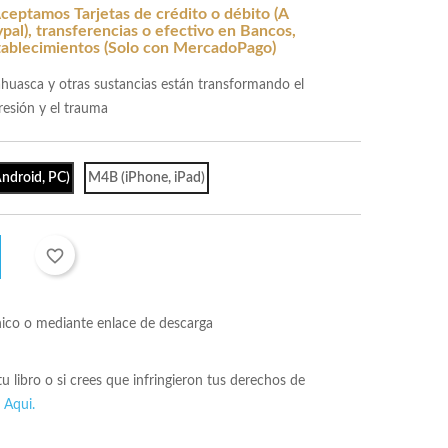
ceptamos Tarjetas de crédito o débito (A
al), transferencias o efectivo en Bancos,
tablecimientos (Solo con MercadoPago)
ahuasca y otras sustancias están transformando el
resión y el trauma
ndroid, PC)
M4B (iPhone, iPad)
favorite_border
nico o mediante enlace de descarga
 tu libro o si crees que infringieron tus derechos de
s
Aqui.