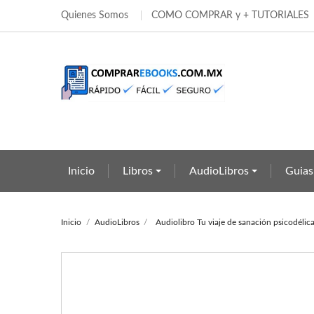
Quienes Somos
COMO COMPRAR y + TUTORIALES
Añ
Cr
In
add_circle_outline
Deb
Nom
Inicio
Libros
AudioLibros
Guias
Inicio
AudioLibros
Audiolibro Tu viaje de sanación psicodél