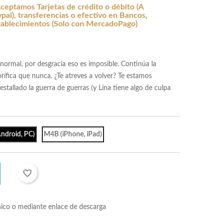
ceptamos Tarjetas de crédito o débito (A
al), transferencias o efectivo en Bancos,
tablecimientos (Solo con MercadoPago)
 normal, por desgracia eso es imposible. Continúa la
ífica que nunca. ¿Te atreves a volver? Te estamos
allado la guerra de guerras (y Lina tiene algo de culpa
ndroid, PC)
M4B (iPhone, iPad)
favorite_border
nico o mediante enlace de descarga