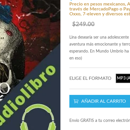
Precio en pesos mexicanos, A
través de MercadoPago o Payp
Oxxo, 7-eleven y diversos es
$249.00
Lina desearía ser una adolescente
aventura más emocionante y terror
esperando. En Mundo Umbrío ha est
en eso)
ELIGE EL FORMATO
MP3 (A
AÑADIR AL CARRITO
Envío GRATIS a tu correo electró