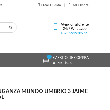
es
Crear Cuenta
Mi Cuenta
×
×
×
Atencion al Cliente
24/7 Whatsapp
+52 5591938572
n
s
0
CARRITO DE COMPRA
0 Libro - $0.00
ENGANZA MUNDO UMBRIO 3 JAIME
AL