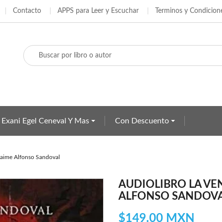
Contacto
APPS para Leer y Escuchar
Terminos y Condicion
adir a la lista de deseos
ear lista de deseos
iciar sesión
e iniciar sesión para guardar productos en su lista de deseos.
Crear nueva lista
bre de la lista de deseos
Cancelar
Iniciar sesió
Cancelar
Crear lista de deseo
 Exani Egel Ceneval Y Mas
Con Descuento
aime Alfonso Sandoval
AUDIOLIBRO LA V
ALFONSO SANDOV
$149.00 MXN