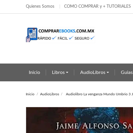
Quienes Somos
COMO COMPRAR y + TUTORIALES
Añ
Cr
In
add_circle_outline
Deb
Nom
Inicio
Libros
AudioLibros
Guias
Inicio
AudioLibros
Audiolibro La venganza Mundo Umbrio 3 J