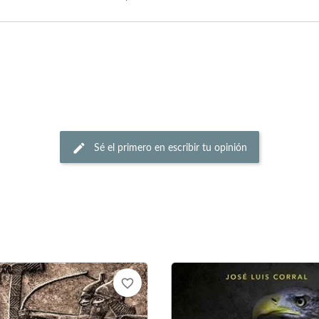
Sé el primero en escribir tu opinión
favorite_border