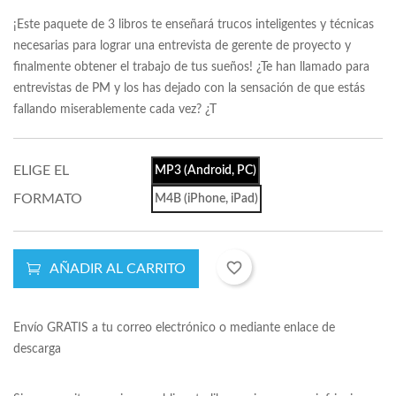
¡Este paquete de 3 libros te enseñará trucos inteligentes y técnicas
necesarias para lograr una entrevista de gerente de proyecto y
finalmente obtener el trabajo de tus sueños! ¿Te han llamado para
entrevistas de PM y los has dejado con la sensación de que estás
fallando miserablemente cada vez? ¿T
ELIGE EL
MP3 (Android, PC)
FORMATO
M4B (iPhone, iPad)
favorite_border
AÑADIR AL CARRITO
Envío GRATIS a tu correo electrónico o mediante enlace de
descarga