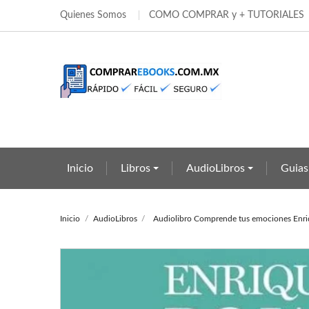
Quienes Somos
COMO COMPRAR y + TUTORIALES
Añ
Cr
In
add_circle_outline
Deb
Nom
Inicio
Libros
AudioLibros
Guias
Inicio
AudioLibros
Audiolibro Comprende tus emociones Enri