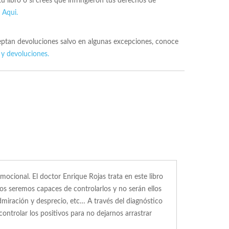
 tu libro o si crees que infringieron tus derechos de
s
Aqui.
ceptan devoluciones salvo en algunas excepciones, conoce
 y devoluciones.
emocional. El doctor Enrique Rojas trata en este libro
los seremos capaces de controlarlos y no serán ellos
dmiración y desprecio, etc… A través del diagnóstico
ntrolar los positivos para no dejarnos arrastrar