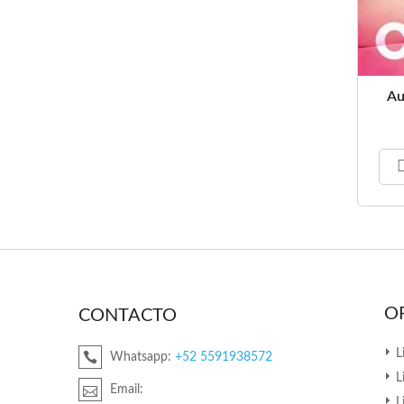
Au
O
CONTACTO
L
Whatsapp:
+52 5591938572
L
Email:
L