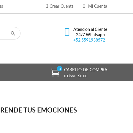
es
Crear Cuenta
Mi Cuenta
×
×
×
Atencion al Cliente
24/7 Whatsapp
+52 5591938572
n
s
0
CARRITO DE COMPRA
0 Libro - $0.00
RENDE TUS EMOCIONES