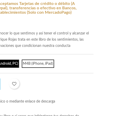
ceptamos Tarjetas de crédito o débito (A
al), transferencias o efectivo en Bancos,
tablecimientos (Solo con MercadoPago)
nocer lo que sentimos y así tener el control y alcanzar el
ique Rojas trata en este libro de los sentimientos, las
tivaciones que condicionan nuestra conducta
ndroid, PC)
M4B (iPhone, iPad)
favorite_border
nico o mediante enlace de descarga