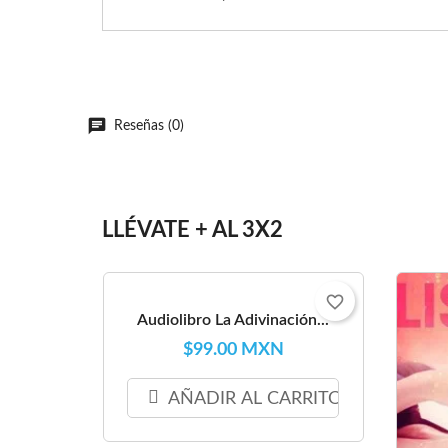
Reseñas (0)
LLÉVATE + AL 3X2
favorite_border
Audiolibro La Adivinación...
$99.00 MXN
AÑADIR AL CARRITO