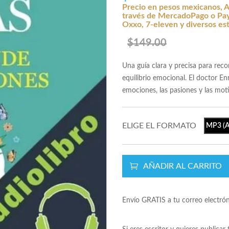
Precio en pesos mexicanos, A
través de MercadoPago o Payp
Oxxo, 7-eleven y diversos es
$149.00
Una guía clara y precisa para reco
equilibrio emocional. El doctor Enr
emociones, las pasiones y las mo
ELIGE EL FORMATO
MP3 (A
AÑADIR AL CARRITO
Envío GRATIS a tu correo electró