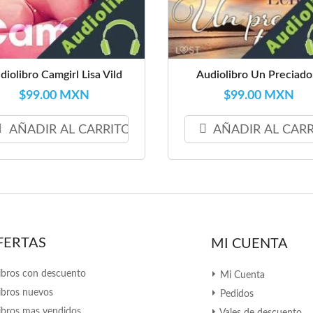
diolibro Camgirl Lisa Vild
Audiolibro Un Preciado.
$99.00 MXN
$99.00 MXN
AÑADIR AL CARRITO
AÑADIR AL CAR
FERTAS
MI CUENTA
ibros con descuento
Mi Cuenta
ibros nuevos
Pedidos
ibros mas vendidos
Vales de descuento