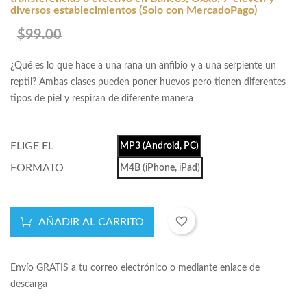
diversos establecimientos (Solo con MercadoPago)
$99.00
¿Qué es lo que hace a una rana un anfibio y a una serpiente un
reptil? Ambas clases pueden poner huevos pero tienen diferentes
tipos de piel y respiran de diferente manera
ELIGE EL
MP3 (Android, PC)
FORMATO
M4B (iPhone, iPad)
favorite_border
AÑADIR AL CARRITO
Envío GRATIS a tu correo electrónico o mediante enlace de
descarga