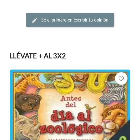
Sé el primero en escribir tu opinión
LLÉVATE + AL 3X2
favorite_border