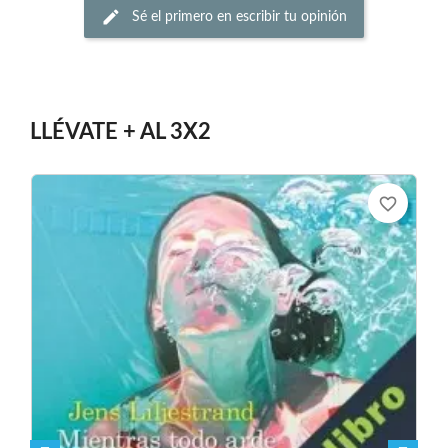
Sé el primero en escribir tu opinión
LLÉVATE + AL 3X2
favorite_border