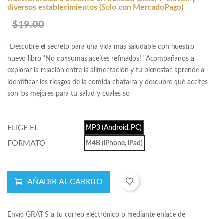
diversos establecimientos (Solo con MercadoPago)
$19.00
"Descubre el secreto para una vida más saludable con nuestro
nuevo libro "No consumas aceites refinados!" Acompañanos a
explorar la relación entre la alimentación y tu bienestar, aprende a
identificar los riesgos de la comida chatarra y descubre qué aceites
son los mejores para tu salud y cuales so
ELIGE EL
MP3 (Android, PC)
FORMATO
M4B (iPhone, iPad)
favorite_border
AÑADIR AL CARRITO
Envío GRATIS a tu correo electrónico o mediante enlace de