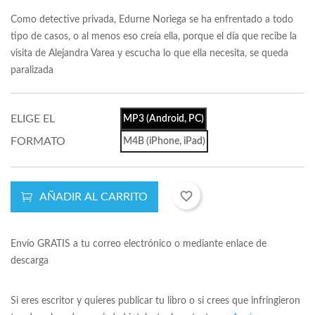
Como detective privada, Edurne Noriega se ha enfrentado a todo
tipo de casos, o al menos eso creía ella, porque el día que recibe la
visita de Alejandra Varea y escucha lo que ella necesita, se queda
paralizada
ELIGE EL
MP3 (Android, PC)
FORMATO
M4B (iPhone, iPad)
favorite_border
AÑADIR AL CARRITO
Envío GRATIS a tu correo electrónico o mediante enlace de
descarga
Si eres escritor y quieres publicar tu libro o si crees que infringieron