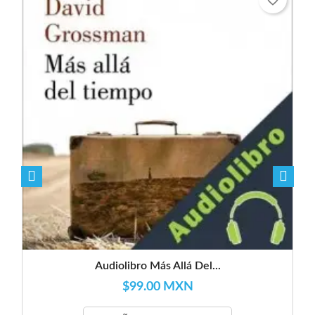
favorite_border
Audiolibro Más Allá Del...
$99.00 MXN