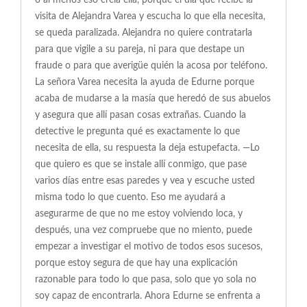
o al menos eso creía ella, porque el día que recibe la
visita de Alejandra Varea y escucha lo que ella necesita,
se queda paralizada. Alejandra no quiere contratarla
para que vigile a su pareja, ni para que destape un
fraude o para que averigüe quién la acosa por teléfono.
La señora Varea necesita la ayuda de Edurne porque
acaba de mudarse a la masía que heredó de sus abuelos
y asegura que allí pasan cosas extrañas. Cuando la
detective le pregunta qué es exactamente lo que
necesita de ella, su respuesta la deja estupefacta. —Lo
que quiero es que se instale allí conmigo, que pase
varios días entre esas paredes y vea y escuche usted
misma todo lo que cuento. Eso me ayudará a
asegurarme de que no me estoy volviendo loca, y
después, una vez compruebe que no miento, puede
empezar a investigar el motivo de todos esos sucesos,
porque estoy segura de que hay una explicación
razonable para todo lo que pasa, solo que yo sola no
soy capaz de encontrarla. Ahora Edurne se enfrenta a