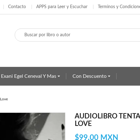
Contacto
APPS para Leer y Escuchar
Terminos y Condicion
adir a la lista de deseos
ear lista de deseos
iciar sesión
e iniciar sesión para guardar productos en su lista de deseos.
Crear nueva lista
bre de la lista de deseos
Cancelar
Iniciar sesió
Cancelar
Crear lista de deseo
 Exani Egel Ceneval Y Mas
Con Descuento
 Love
AUDIOLIBRO TENTA
LOVE
$99.00 MXN