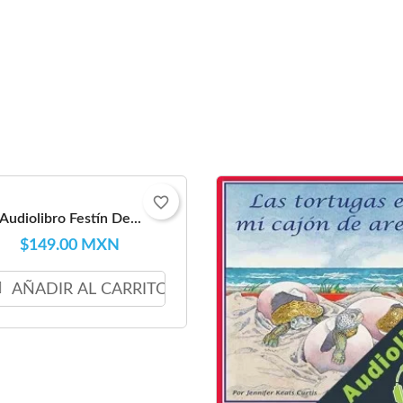
favorite_border
Audiolibro Festín De...
$149.00 MXN
AÑADIR AL CARRITO