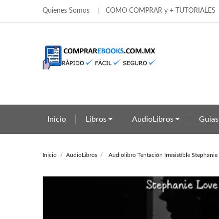
Quienes Somos
COMO COMPRAR y + TUTORIALES
Añ
Cr
In
add_circle_outline
Deb
Nom
Inicio
Libros
AudioLibros
Guias
Inicio
AudioLibros
Audiolibro Tentación Irresistible Stephanie