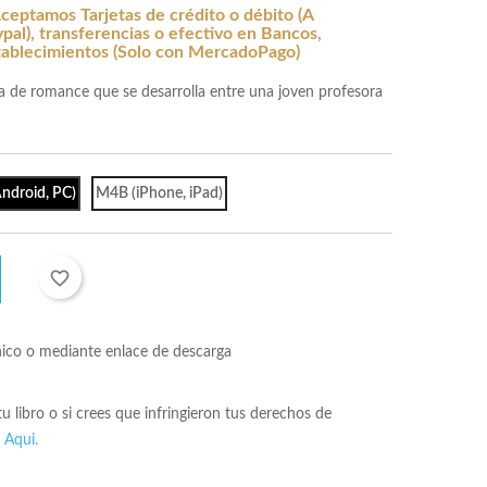
ceptamos Tarjetas de crédito o débito (A
al), transferencias o efectivo en Bancos,
tablecimientos (Solo con MercadoPago)
ela de romance que se desarrolla entre una joven profesora
ndroid, PC)
M4B (iPhone, iPad)
favorite_border
nico o mediante enlace de descarga
 tu libro o si crees que infringieron tus derechos de
s
Aqui.