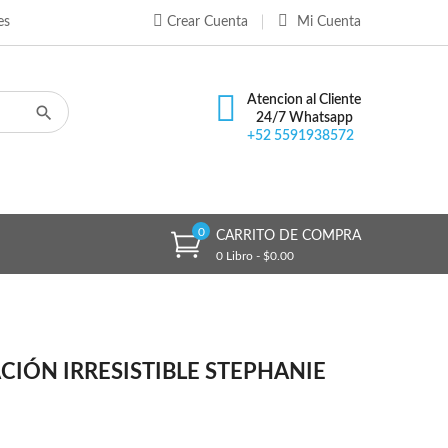
es
Crear Cuenta
Mi Cuenta
×
×
×
Atencion al Cliente
24/7 Whatsapp
+52 5591938572
n
s
0
CARRITO DE COMPRA
0 Libro - $0.00
CIÓN IRRESISTIBLE STEPHANIE