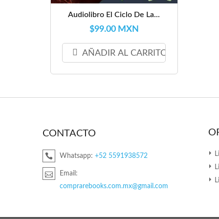
Audiolibro El Ciclo De La...
$99.00 MXN
AÑADIR AL CARRITO
O
CONTACTO
L
Whatsapp:
+52 5591938572
L
Email:
L
comprarebooks.com.mx@gmail.com