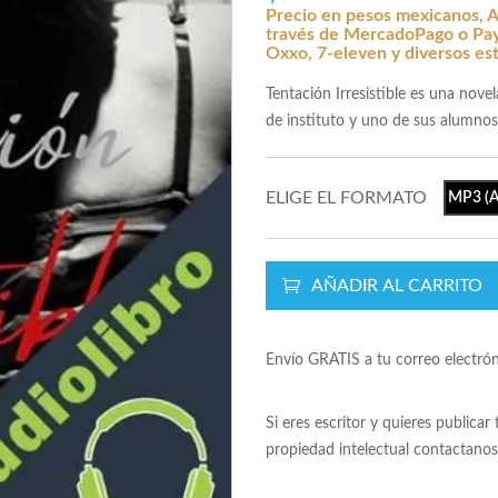
Precio en pesos mexicanos, A
través de MercadoPago o Payp
Oxxo, 7-eleven y diversos es
Tentación Irresistible es una nov
de instituto y uno de sus alumnos
ELIGE EL FORMATO
MP3 (A
AÑADIR AL CARRITO
Envío GRATIS a tu correo electró
Si eres escritor y quieres publicar
propiedad intelectual contactano