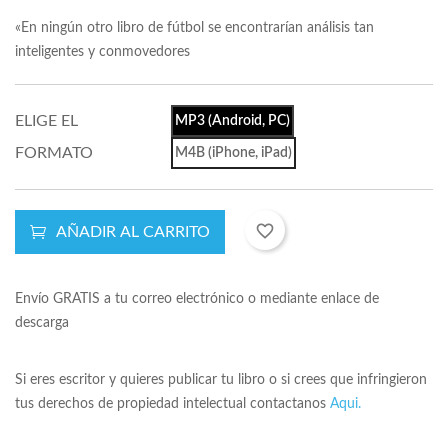
«En ningún otro libro de fútbol se encontrarían análisis tan
inteligentes y conmovedores
ELIGE EL
MP3 (Android, PC)
FORMATO
M4B (iPhone, iPad)
favorite_border
AÑADIR AL CARRITO
Envío GRATIS a tu correo electrónico o mediante enlace de
descarga
Si eres escritor y quieres publicar tu libro o si crees que infringieron
tus derechos de propiedad intelectual contactanos
Aqui.