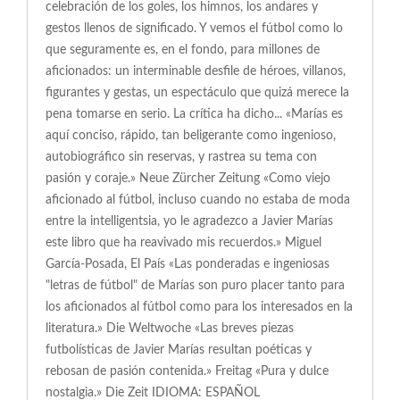
celebración de los goles, los himnos, los andares y
gestos llenos de significado. Y vemos el fútbol como lo
que seguramente es, en el fondo, para millones de
aficionados: un interminable desfile de héroes, villanos,
figurantes y gestas, un espectáculo que quizá merece la
pena tomarse en serio. La crítica ha dicho... «Marías es
aquí conciso, rápido, tan beligerante como ingenioso,
autobiográfico sin reservas, y rastrea su tema con
pasión y coraje.» Neue Zürcher Zeitung «Como viejo
aficionado al fútbol, incluso cuando no estaba de moda
entre la intelligentsia, yo le agradezco a Javier Marías
este libro que ha reavivado mis recuerdos.» Miguel
García-Posada, El País «Las ponderadas e ingeniosas
"letras de fútbol" de Marías son puro placer tanto para
los aficionados al fútbol como para los interesados en la
literatura.» Die Weltwoche «Las breves piezas
futbolísticas de Javier Marías resultan poéticas y
rebosan de pasión contenida.» Freitag «Pura y dulce
nostalgia.» Die Zeit IDIOMA: ESPAÑOL