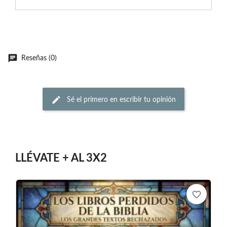
Reseñas (0)
Sé el primero en escribir tu opinión
LLÉVATE + AL 3X2
favorite_border