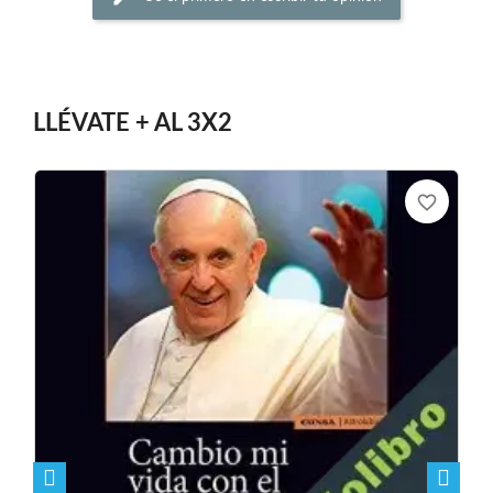
LLÉVATE + AL 3X2
favorite_border