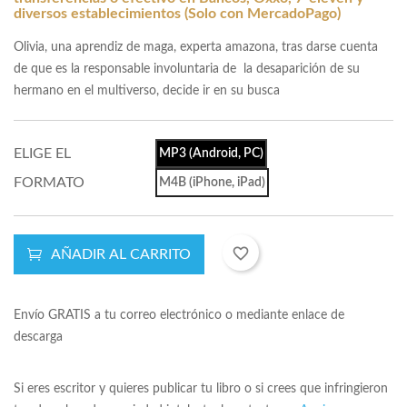
diversos establecimientos (Solo con MercadoPago)
Olivia, una aprendiz de maga, experta amazona, tras darse cuenta
de que es la responsable involuntaria de la desaparición de su
hermano en el multiverso, decide ir en su busca
ELIGE EL
MP3 (Android, PC)
FORMATO
M4B (iPhone, iPad)
favorite_border
AÑADIR AL CARRITO
Envío GRATIS a tu correo electrónico o mediante enlace de
descarga
Si eres escritor y quieres publicar tu libro o si crees que infringieron