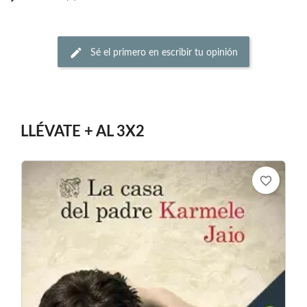
Sé el primero en escribir tu opinión
LLÉVATE + AL 3X2
favorite_border