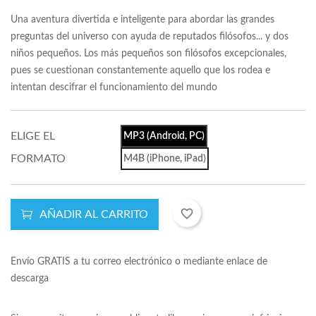
Una aventura divertida e inteligente para abordar las grandes
preguntas del universo con ayuda de reputados filósofos... y dos
niños pequeños. Los más pequeños son filósofos excepcionales,
pues se cuestionan constantemente aquello que los rodea e
intentan descifrar el funcionamiento del mundo
ELIGE EL
MP3 (Android, PC)
FORMATO
M4B (iPhone, iPad)
favorite_border
AÑADIR AL CARRITO
Envío GRATIS a tu correo electrónico o mediante enlace de
descarga