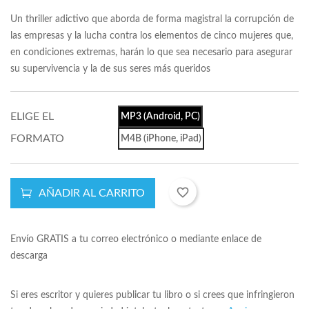
Un thriller adictivo que aborda de forma magistral la corrupción de
las empresas y la lucha contra los elementos de cinco mujeres que,
en condiciones extremas, harán lo que sea necesario para asegurar
su supervivencia y la de sus seres más queridos
ELIGE EL
MP3 (Android, PC)
FORMATO
M4B (iPhone, iPad)
favorite_border
AÑADIR AL CARRITO
Envío GRATIS a tu correo electrónico o mediante enlace de
descarga
Si eres escritor y quieres publicar tu libro o si crees que infringieron