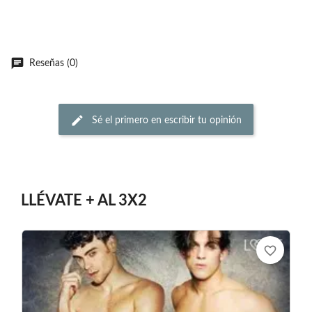
Reseñas (0)
Sé el primero en escribir tu opinión
LLÉVATE + AL 3X2
favorite_border