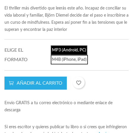
El thriller más divertido que leerás este año. Incapaz de conciliar su
vida laboral y familiar, Björn Diemel decide dar el paso e inscribirse a
un curso de mindfulness. Espera así poner fin a las tensiones que le
superan y encontrar la paz interior
ELIGE EL
MP3 (Android, PC)
FORMATO
M4B (iPhone, iPad)
favorite_border
AÑADIR AL CARRITO
Envío GRATIS a tu correo electrónico o mediante enlace de
descarga
Si eres escritor y quieres publicar tu libro o si crees que infringieron