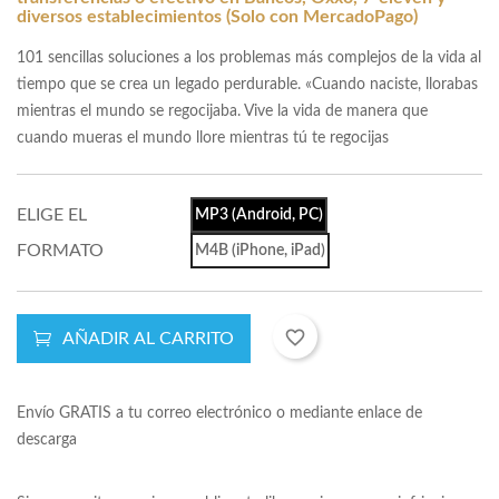
diversos establecimientos (Solo con MercadoPago)
101 sencillas soluciones a los problemas más complejos de la vida al
tiempo que se crea un legado perdurable. «Cuando naciste, llorabas
mientras el mundo se regocijaba. Vive la vida de manera que
cuando mueras el mundo llore mientras tú te regocijas
ELIGE EL
MP3 (Android, PC)
FORMATO
M4B (iPhone, iPad)
favorite_border
AÑADIR AL CARRITO
Envío GRATIS a tu correo electrónico o mediante enlace de
descarga