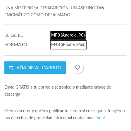
UNA MISTERIOSA DESAPARICIÓN. UN ASESINO TAN
ENIGMÁTICO COMO DESALMADO
ELIGE EL
MP3 (Android, PC)
FORMATO
M4B (iPhone, iPad)
favorite_border
AÑADIR AL CARRITO
Envío GRATIS a tu correo electrónico o mediante enlace de
descarga
Si eres escritor y quieres publicar tu libro o si crees que infringieron
tus derechos de propiedad intelectual contactanos
Aqui.