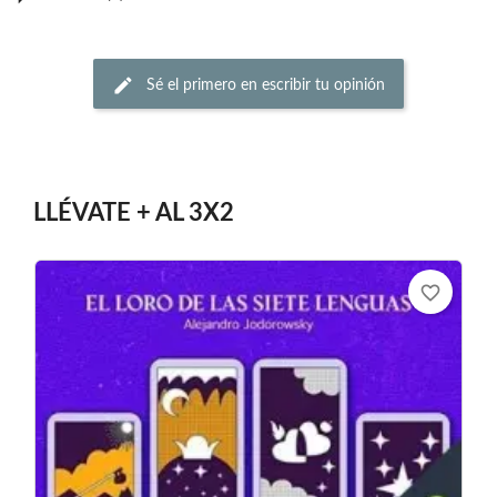
Sé el primero en escribir tu opinión
LLÉVATE + AL 3X2
favorite_border