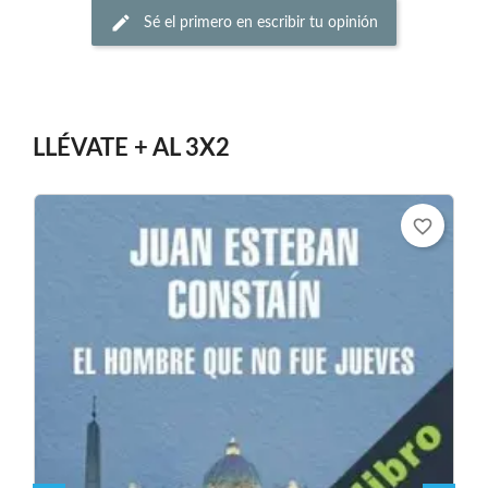
Sé el primero en escribir tu opinión
LLÉVATE + AL 3X2
favorite_border