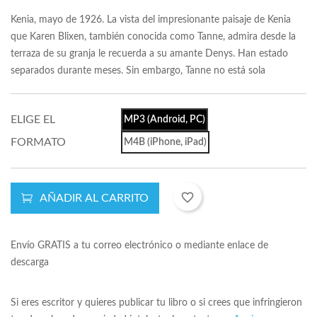
Kenia, mayo de 1926. La vista del impresionante paisaje de Kenia
que Karen Blixen, también conocida como Tanne, admira desde la
terraza de su granja le recuerda a su amante Denys. Han estado
separados durante meses. Sin embargo, Tanne no está sola
ELIGE EL
MP3 (Android, PC)
FORMATO
M4B (iPhone, iPad)
favorite_border
AÑADIR AL CARRITO
Envío GRATIS a tu correo electrónico o mediante enlace de
descarga
Si eres escritor y quieres publicar tu libro o si crees que infringieron