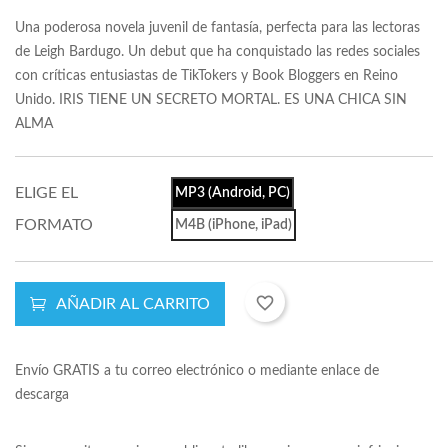
Una poderosa novela juvenil de fantasía, perfecta para las lectoras
de Leigh Bardugo. Un debut que ha conquistado las redes sociales
con críticas entusiastas de TikTokers y Book Bloggers en Reino
Unido. IRIS TIENE UN SECRETO MORTAL. ES UNA CHICA SIN
ALMA
ELIGE EL
MP3 (Android, PC)
FORMATO
M4B (iPhone, iPad)
favorite_border
AÑADIR AL CARRITO
Envío GRATIS a tu correo electrónico o mediante enlace de
descarga