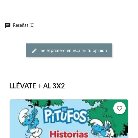
Reseñas (0)
Sé el primero en escribir tu opinión
LLÉVATE + AL 3X2
favorite_border