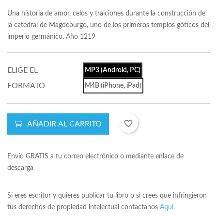
Una historia de amor, celos y traiciones durante la construcción de
la catedral de Magdeburgo, uno de los primeros templos góticos del
imperio germánico. Año 1219
ELIGE EL
MP3 (Android, PC)
FORMATO
M4B (iPhone, iPad)
favorite_border
AÑADIR AL CARRITO
Envío GRATIS a tu correo electrónico o mediante enlace de
descarga
Si eres escritor y quieres publicar tu libro o si crees que infringieron
tus derechos de propiedad intelectual contactanos
Aqui.