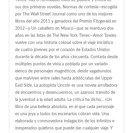
Times. Tras el formidable éxito de público y crítica de
sus dos primeras novelas, Normas de cortesía—escogida
por The Wall Street Journal como uno de los mejores
libros del año 2011 y ganadora del Premio Fitzgerald en
2012—y Un caballero en Moscú—que se mantuvo dos
años en las listas de The New York Times—Amor Towles
vuelve con una historia colosal sobre el viaje iniciático
de cuatro jóvenes por el corazón de Estados Unidos
durante la década de los años cincuenta. Contada desde
múltiples puntos de vista y poblada por un variado
elenco de personajes magnéticos, desde vagabundos
que malviven entre raíles hasta aristócratas del Upper
East Side, La autopista Lincoln es una novela arrolladora
de encuentros y desencuentros, un azaroso tránsito de
la juventud a la edad adulta. La crítica ha dicho... «Un
libro de una belleza absoluta, en el que cada personaje
es una joya y todos los escenarios cobran vida. Una
elaborada y conmovedora indagación de los infinitos e
inesperados quiebros que puede dar cualquier viaje. Y