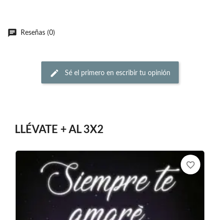
Reseñas (0)
Sé el primero en escribir tu opinión
LLÉVATE + AL 3X2
favorite_border