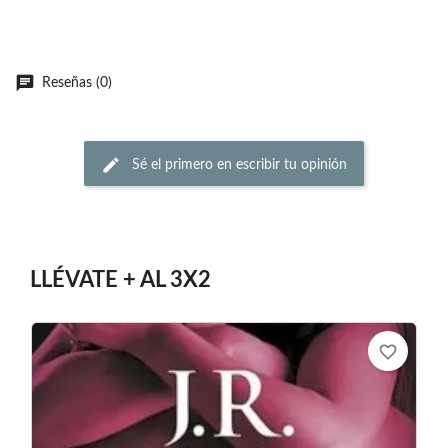
Reseñas (0)
Sé el primero en escribir tu opinión
LLÉVATE + AL 3X2
favorite_border