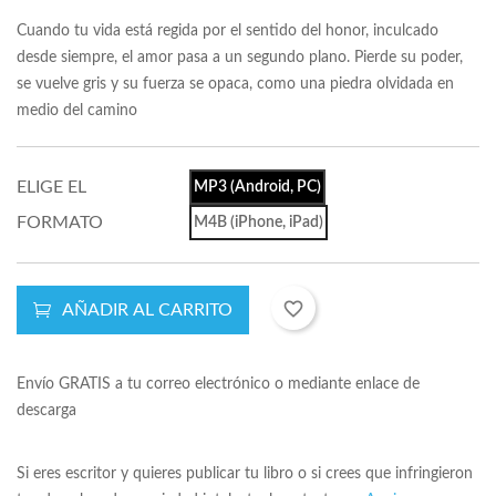
Cuando tu vida está regida por el sentido del honor, inculcado
desde siempre, el amor pasa a un segundo plano. Pierde su poder,
se vuelve gris y su fuerza se opaca, como una piedra olvidada en
medio del camino
ELIGE EL
MP3 (Android, PC)
FORMATO
M4B (iPhone, iPad)
favorite_border
AÑADIR AL CARRITO
Envío GRATIS a tu correo electrónico o mediante enlace de
descarga
Si eres escritor y quieres publicar tu libro o si crees que infringieron