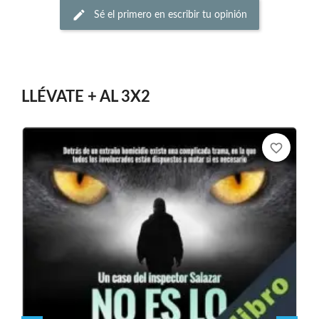
Sé el primero en escribir tu opinión
LLÉVATE + AL 3X2
favorite_border