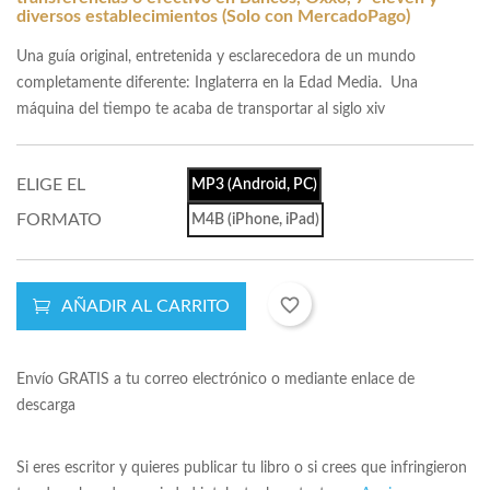
diversos establecimientos (Solo con MercadoPago)
Una guía original, entretenida y esclarecedora de un mundo
completamente diferente: Inglaterra en la Edad Media. Una
máquina del tiempo te acaba de transportar al siglo xiv
ELIGE EL
MP3 (Android, PC)
FORMATO
M4B (iPhone, iPad)
favorite_border
AÑADIR AL CARRITO
Envío GRATIS a tu correo electrónico o mediante enlace de
descarga
Si eres escritor y quieres publicar tu libro o si crees que infringieron