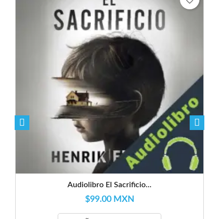
favorite_border
Audiolibro El Sacrificio...
$99.00 MXN