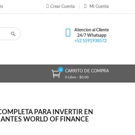
es
Crear Cuenta
Mi Cuenta
×
×
×
Atencion al Cliente
24/7 Whatsapp
+52 5591938572
n
s
0
CARRITO DE COMPRA
0 Libro - $0.00
COMPLETA PARA INVERTIR EN
PIANTES WORLD OF FINANCE