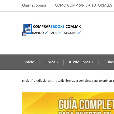
Quienes Somos
COMO COMPRAR y + TUTORIALES
Añ
Cr
In
add_circle_outline
Deb
Nom
Inicio
Libros
AudioLibros
Guias
Inicio
AudioLibros
Audiolibro Guía completa para invertir en 