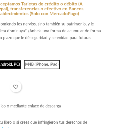
ceptamos Tarjetas de crédito o débito (A
al), transferencias o efectivo en Bancos,
tablecimientos (Solo con MercadoPago)
rcomiendo los nervios, sino también su patrimonio, y le
ciera disminuya? ¿Anhela una forma de acumular de forma
go plazo que le dé seguridad y serenidad para futuras
ndroid, PC)
M4B (iPhone, iPad)
favorite_border
nico o mediante enlace de descarga
 tu libro o si crees que infringieron tus derechos de