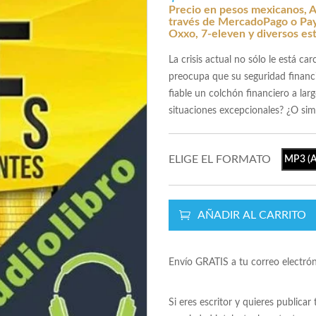
Precio en pesos mexicanos, A
través de MercadoPago o Payp
Oxxo, 7-eleven y diversos es
La crisis actual no sólo le está ca
preocupa que su seguridad finan
fiable un colchón financiero a lar
situaciones excepcionales? ¿O sim
ELIGE EL FORMATO
MP3 (A
AÑADIR AL CARRITO
Envío GRATIS a tu correo electró
Si eres escritor y quieres publicar