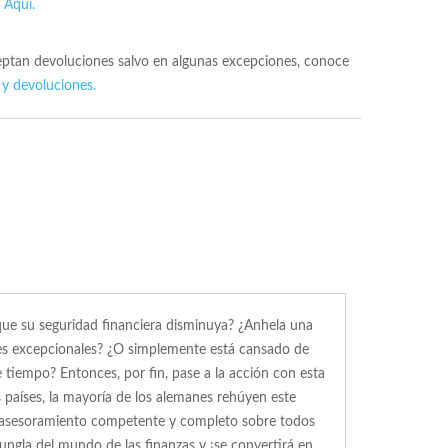
s
Aqui.
ceptan devoluciones salvo en algunas excepciones, conoce
 y devoluciones.
 que su seguridad financiera disminuya? ¿Anhela una
ones excepcionales? ¿O simplemente está cansado de
tiempo? Entonces, por fin, pase a la acción con esta
países, la mayoría de los alemanes rehúyen este
 un asesoramiento competente y completo sobre todos
jungla del mundo de las finanzas y ¡se convertirá en