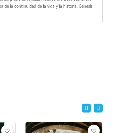
 de la continuidad de la vida y la historia. Génesis
favorite_border
favorite_border