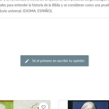
les para entender la historia de la Biblia y se consideran como una prueba
l diluvio universal. IDIOMA: ESPAÑOL
Sé el primero en escribir tu opinión
favorite_border