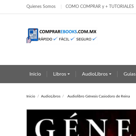
Quienes Somos
COMO COMPRAR y + TUTORIALES
Añ
Cr
In
add_circle_outline
Deb
Nom
Inicio
Libros
AudioLibros
Guias
Inicio
AudioLibros
Audiolibro Génesis Casiodoro de Reina