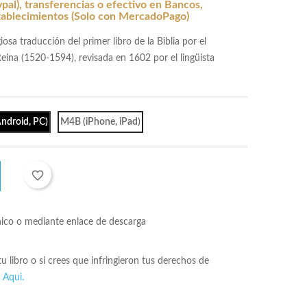
al), transferencias o efectivo en Bancos,
tablecimientos (Solo con MercadoPago)
osa traducción del primer libro de la Biblia por el
eina (1520-1594), revisada en 1602 por el lingüista
ndroid, PC)
M4B (iPhone, iPad)
favorite_border
nico o mediante enlace de descarga
 tu libro o si crees que infringieron tus derechos de
s
Aqui.