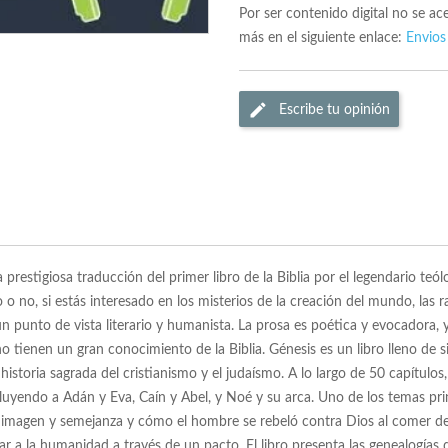
Por ser contenido digital no se a
más en el siguiente enlace:
Envios
Escribe tu opinión
prestigiosa traducción del primer libro de la Biblia por el legendario te
o o no, si estás interesado en los misterios de la creación del mundo, las ra
n punto de vista literario y humanista. La prosa es poética y evocadora, 
 no tienen un gran conocimiento de la Biblia. Génesis es un libro lleno de
istoria sagrada del cristianismo y el judaísmo. A lo largo de 50 capítulos, 
uyendo a Adán y Eva, Caín y Abel, y Noé y su arca. Uno de los temas princ
magen y semejanza y cómo el hombre se rebeló contra Dios al comer del 
r a la humanidad a través de un pacto. El libro presenta las genealogías de