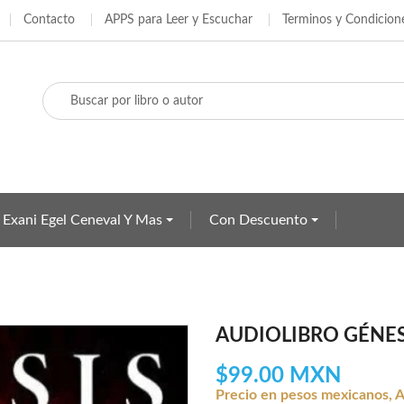
Contacto
APPS para Leer y Escuchar
Terminos y Condicion
adir a la lista de deseos
ear lista de deseos
iciar sesión
e iniciar sesión para guardar productos en su lista de deseos.
Crear nueva lista
bre de la lista de deseos
Cancelar
Iniciar sesió
Cancelar
Crear lista de deseo
 Exani Egel Ceneval Y Mas
Con Descuento
AUDIOLIBRO GÉNES
$99.00 MXN
Precio en pesos mexicanos, A