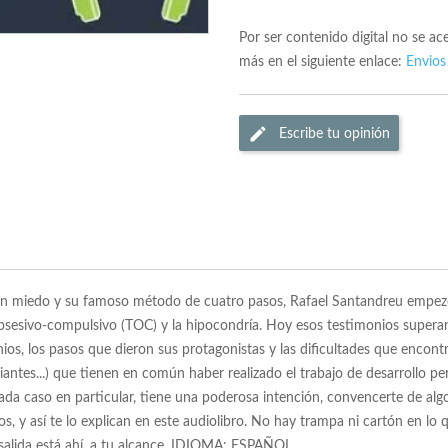
Por ser contenido digital no se a
más en el siguiente enlace:
Envios
Escribe tu opinión
Sin miedo y su famoso método de cuatro pasos, Rafael Santandreu empezó 
 obsesivo-compulsivo (TOC) y la hipocondría. Hoy esos testimonios supera
nios, los pasos que dieron sus protagonistas y las dificultades que encon
antes...) que tienen en común haber realizado el trabajo de desarrollo pe
cada caso en particular, tiene una poderosa intención, convencerte de alg
los, y así te lo explican en este audiolibro. No hay trampa ni cartón en l
salida está ahí, a tu alcance. IDIOMA: ESPAÑOL