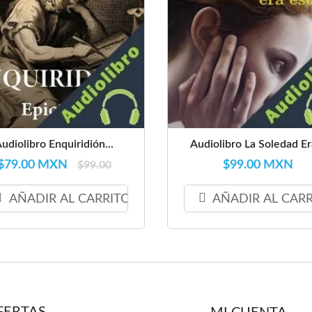
udiolibro Enquiridión...
Audiolibro La Soledad Era
$79.00 MXN
$99.00 MXN
$99.00
AÑADIR AL CARRITO
AÑADIR AL CAR
FERTAS