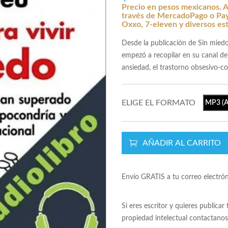
Precio en pesos mexicanos, A
través de MercadoPago o Payp
Oxxo, 7-eleven y diversos es
Desde la publicación de Sin mied
empezó a recopilar en su canal de
ansiedad, el trastorno obsesivo-c
ELIGE EL FORMATO
MP3 (A
AÑADIR AL CARRITO
Envío GRATIS a tu correo electró
Si eres escritor y quieres publicar
propiedad intelectual contactano