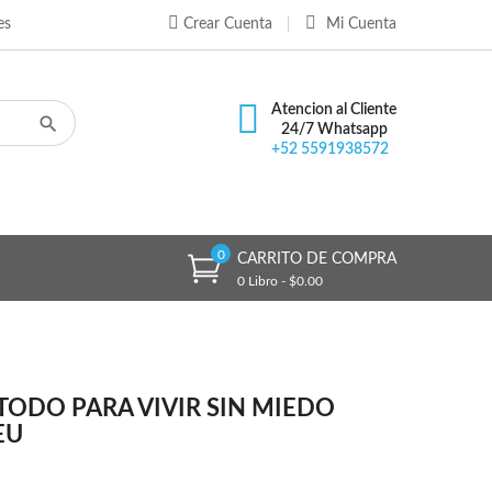
es
Crear Cuenta
Mi Cuenta
×
×
×
Atencion al Cliente
24/7 Whatsapp
+52 5591938572
n
s
0
CARRITO DE COMPRA
0 Libro - $0.00
TODO PARA VIVIR SIN MIEDO
EU