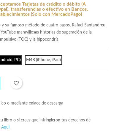
ceptamos Tarjetas de crédito o débito (A
al), transferencias o efectivo en Bancos,
tablecimientos (Solo con MercadoPago)
o y su famoso método de cuatro pasos, Rafael Santandreu
 YouTube maravillosas historias de superación de la
ompulsivo (TOC) y la hipocondría
ndroid, PC)
M4B (iPhone, iPad)
favorite_border
nico o mediante enlace de descarga
 tu libro o si crees que infringieron tus derechos de
s
Aqui.