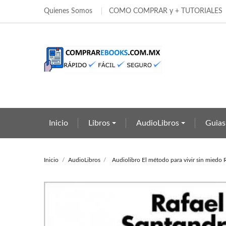
Quienes Somos
COMO COMPRAR y + TUTORIALES
Añ
Cr
In
add_circle_outline
Deb
Nom
Inicio
Libros
AudioLibros
Guias
Inicio
AudioLibros
Audiolibro El método para vivir sin miedo