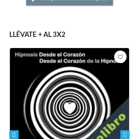
LLÉVATE + AL 3X2
favorite_border