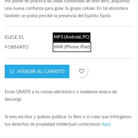
Por poner en práctica las ideas contenidas en este libro, adquirirás
una nueva confianza para guiar tu grupo celular. En tal atmósfera
también se podrá percibir la presencia del Espíritu Santo
ELIGE EL
MP3 (Android, PC)
FORMATO
M4B (iPhone, iPad)
favorite_border
AÑADIR AL CARRITO
Envío GRATIS a tu correo electrónico o mediante enlace de
descarga
Si eres escritor y quieres publicar tu libro o si crees que infringieron
tus derechos de propiedad intelectual contactanos
Aqui.