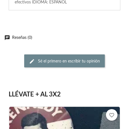
efectivos IDIOMA: ESPAÑOL
Reseñas (0)
Sé el primero en escribir tu opinión
LLÉVATE + AL 3X2
favorite_border