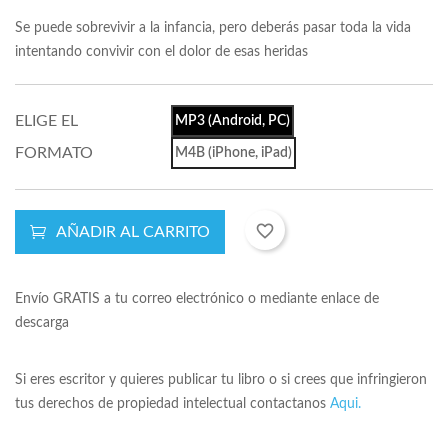
Se puede sobrevivir a la infancia, pero deberás pasar toda la vida
intentando convivir con el dolor de esas heridas
ELIGE EL
MP3 (Android, PC)
FORMATO
M4B (iPhone, iPad)
favorite_border
AÑADIR AL CARRITO
Envío GRATIS a tu correo electrónico o mediante enlace de
descarga
Si eres escritor y quieres publicar tu libro o si crees que infringieron
tus derechos de propiedad intelectual contactanos
Aqui.