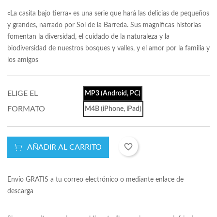
«La casita bajo tierra» es una serie que hará las delicias de pequeños
y grandes, narrado por Sol de la Barreda. Sus magníficas historias
fomentan la diversidad, el cuidado de la naturaleza y la
biodiversidad de nuestros bosques y valles, y el amor por la familia y
los amigos
ELIGE EL
MP3 (Android, PC)
FORMATO
M4B (iPhone, iPad)
favorite_border
AÑADIR AL CARRITO
Envío GRATIS a tu correo electrónico o mediante enlace de
descarga