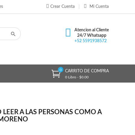
es
Crear Cuenta
Mi Cuenta
×
×
×
Atencion al Cliente
24/7 Whatsapp
+52 5591938572
n
s
0
CARRITO DE COMPRA
0 Libro - $0.00
LEER A LAS PERSONAS COMO A
L MORENO