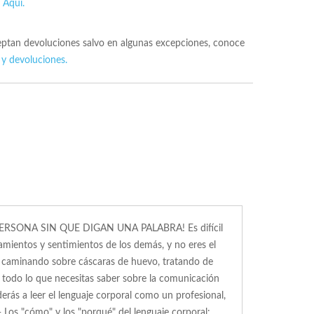
s
Aqui.
ceptan devoluciones salvo en algunas excepciones, conoce
 y devoluciones.
RSONA SIN QUE DIGAN UNA PALABRA! Es difícil
amientos y sentimientos de los demás, y no eres el
s caminando sobre cáscaras de huevo, tratando de
á todo lo que necesitas saber sobre la comunicación
erás a leer el lenguaje corporal como un profesional,
- Los "cómo" y los "porqué" del lenguaje corporal: