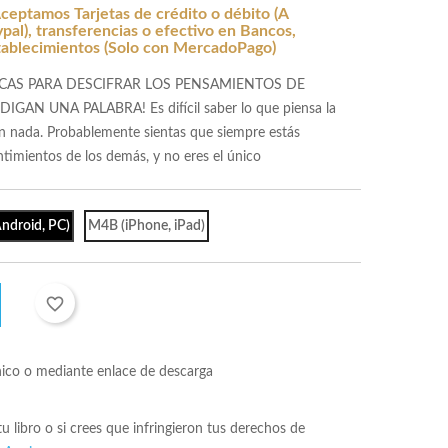
ceptamos Tarjetas de crédito o débito (A
al), transferencias o efectivo en Bancos,
tablecimientos (Solo con MercadoPago)
CAS PARA DESCIFRAR LOS PENSAMIENTOS DE
AN UNA PALABRA! Es difícil saber lo que piensa la
n nada. Probablemente sientas que siempre estás
timientos de los demás, y no eres el único
ndroid, PC)
M4B (iPhone, iPad)
favorite_border
nico o mediante enlace de descarga
 tu libro o si crees que infringieron tus derechos de