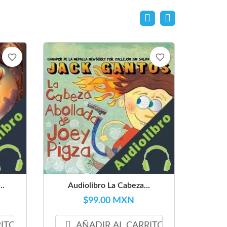
favorite_border
favorite_border
..
Audiolibro La Cabeza...
$99.00 MXN
RITO
AÑADIR AL CARRITO