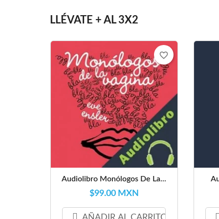
LLÉVATE + AL 3X2
favorite_border
Audiolibro Monólogos De La...
Au
$99.00 MXN
AÑADIR AL CARRITO