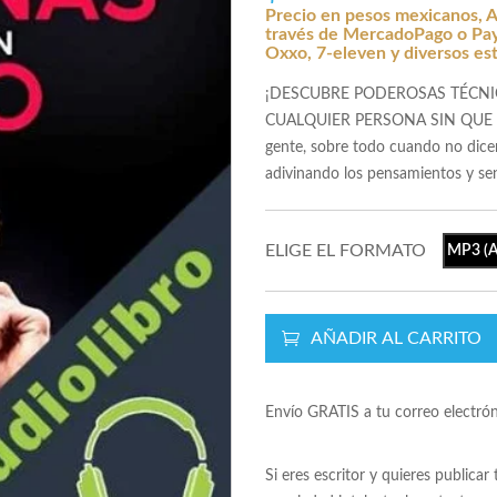
Precio en pesos mexicanos, A
través de MercadoPago o Payp
Oxxo, 7-eleven y diversos es
¡DESCUBRE PODEROSAS TÉCNI
CUALQUIER PERSONA SIN QUE DIG
gente, sobre todo cuando no dice
adivinando los pensamientos y sen
ELIGE EL FORMATO
MP3 (A
AÑADIR AL CARRITO
Envío GRATIS a tu correo electró
Si eres escritor y quieres publicar