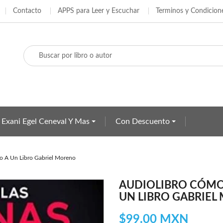
Contacto
APPS para Leer y Escuchar
Terminos y Condicion
adir a la lista de deseos
ear lista de deseos
iciar sesión
e iniciar sesión para guardar productos en su lista de deseos.
Crear nueva lista
bre de la lista de deseos
Cancelar
Iniciar sesió
Cancelar
Crear lista de deseo
 Exani Egel Ceneval Y Mas
Con Descuento
o A Un Libro Gabriel Moreno
AUDIOLIBRO CÓMO 
UN LIBRO GABRIE
$99.00 MXN