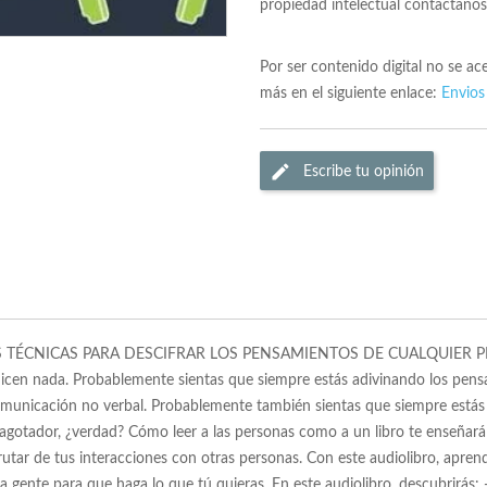
propiedad intelectual contactano
Por ser contenido digital no se a
más en el siguiente enlace:
Envios
Escribe tu opinión
AS TÉCNICAS PARA DESCIFRAR LOS PENSAMIENTOS DE CUALQUIER PE
dicen nada. Probablemente sientas que siempre estás adivinando los pens
 comunicación no verbal. Probablemente también sientas que siempre está
es agotador, ¿verdad? Cómo leer a las personas como a un libro te enseñar
rutar de tus interacciones con otras personas. Con este audiolibro, aprend
la gente para que haga lo que tú quieras. En este audiolibro, descubrirás: 