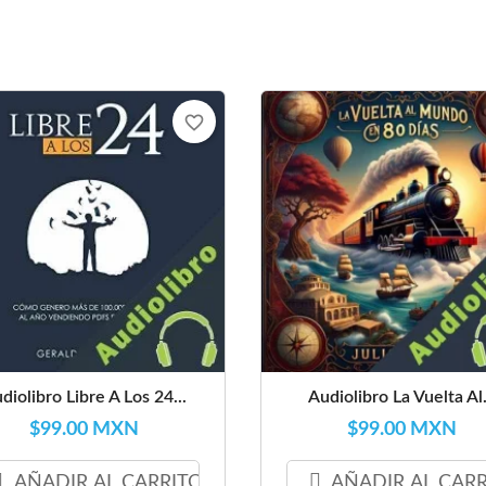
favorite_border
diolibro Libre A Los 24...
Audiolibro La Vuelta Al.
$99.00 MXN
$99.00 MXN
AÑADIR AL CARRITO
AÑADIR AL CAR