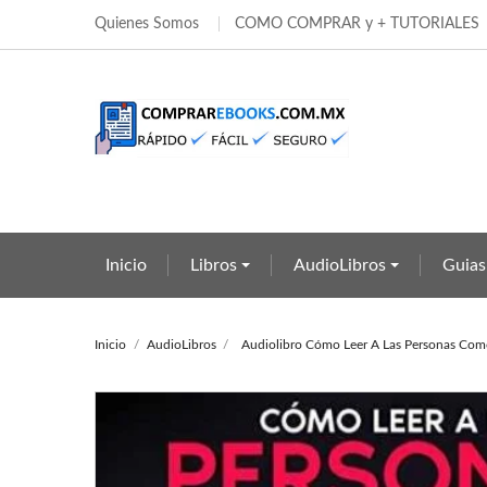
Quienes Somos
COMO COMPRAR y + TUTORIALES
Añ
Cr
In
add_circle_outline
Deb
Nom
Inicio
Libros
AudioLibros
Guias
Inicio
AudioLibros
Audiolibro Cómo Leer A Las Personas Com