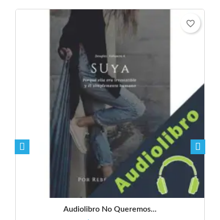
favorite_border
Audiolibro No Queremos...