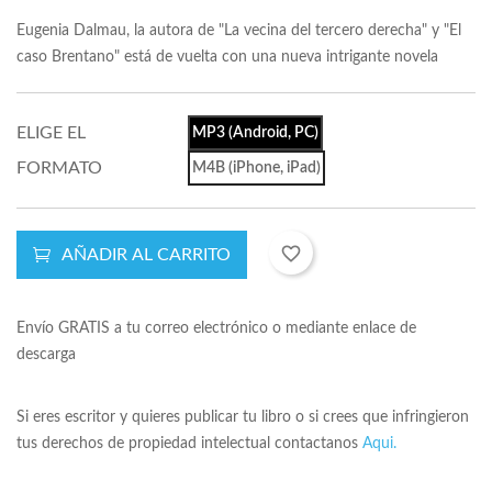
Eugenia Dalmau, la autora de "La vecina del tercero derecha" y "El
caso Brentano" está de vuelta con una nueva intrigante novela
ELIGE EL
MP3 (Android, PC)
FORMATO
M4B (iPhone, iPad)
favorite_border
AÑADIR AL CARRITO
Envío GRATIS a tu correo electrónico o mediante enlace de
descarga
Si eres escritor y quieres publicar tu libro o si crees que infringieron
tus derechos de propiedad intelectual contactanos
Aqui.