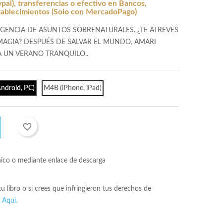
al), transferencias o efectivo en Bancos,
tablecimientos (Solo con MercadoPago)
 AGENCIA DE ASUNTOS SOBRENATURALES. ¿TE ATREVES
AGIA? DESPUÉS DE SALVAR EL MUNDO, AMARI
A UN VERANO TRANQUILO..
ndroid, PC)
M4B (iPhone, iPad)
favorite_border
nico o mediante enlace de descarga
 tu libro o si crees que infringieron tus derechos de
s
Aqui.