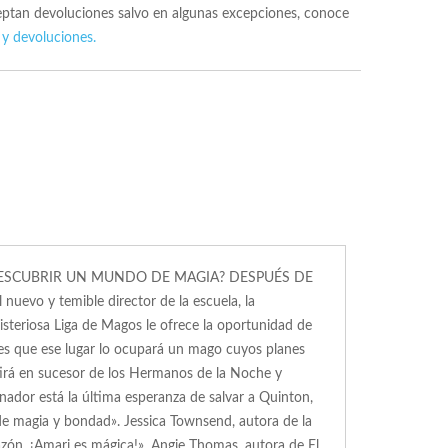
ceptan devoluciones salvo en algunas excepciones, conoce
 y devoluciones.
A DESCUBRIR UN MUNDO DE MAGIA? DESPUÉS DE
 y temible director de la escuela, la
isteriosa Liga de Magos le ofrece la oportunidad de
 es que ese lugar lo ocupará un mago cuyos planes
rtirá en sucesor de los Hermanos de la Noche y
anador está la última esperanza de salvar a Quinton,
de magia y bondad». Jessica Townsend, autora de la
azón. ¡Amari es mágica!». Angie Thomas, autora de El