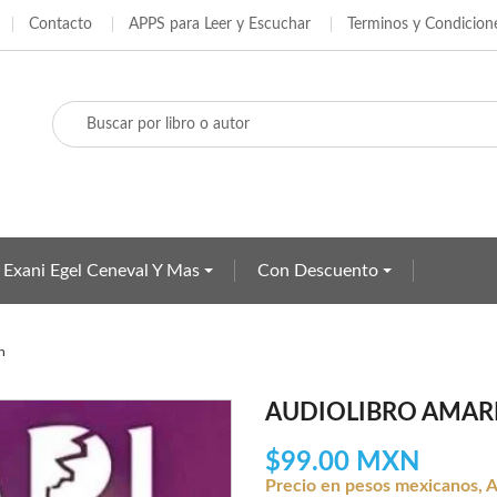
Contacto
APPS para Leer y Escuchar
Terminos y Condicion
adir a la lista de deseos
ear lista de deseos
iciar sesión
e iniciar sesión para guardar productos en su lista de deseos.
Crear nueva lista
bre de la lista de deseos
Cancelar
Iniciar sesió
Cancelar
Crear lista de deseo
 Exani Egel Ceneval Y Mas
Con Descuento
n
AUDIOLIBRO AMARI 
$99.00 MXN
Precio en pesos mexicanos, A