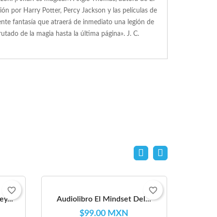
ión por Harry Potter, Percy Jackson y las películas de
ente fantasía que atraerá de inmediato una legión de
utado de la magia hasta la última página». J. C.
favorite_border
favorite_border
y...
Audiolibro El Mindset Del...
$99.00 MXN