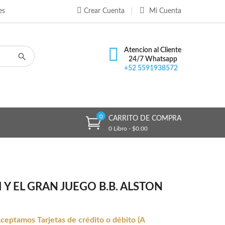
es
Crear Cuenta
Mi Cuenta
×
×
×
Atencion al Cliente
24/7 Whatsapp
+52 5591938572
n
s
0
CARRITO DE COMPRA
0 Libro - $0.00
Y EL GRAN JUEGO B.B. ALSTON
ceptamos Tarjetas de crédito o débito (A