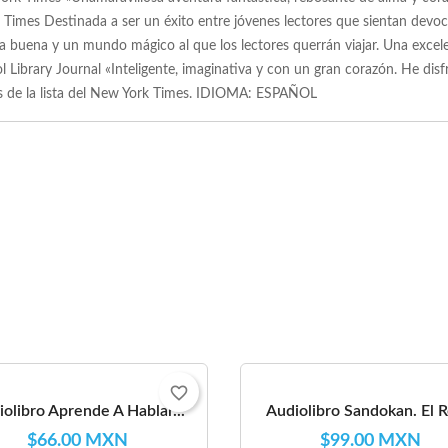
k Times Destinada a ser un éxito entre jóvenes lectores que sientan devoc
 la buena y un mundo mágico al que los lectores querrán viajar. Una excel
l Library Journal «Inteligente, imaginativa y con un gran corazón. He disfr
tas de la lista del New York Times. IDIOMA: ESPAÑOL
favorite_border
olibro Aprende A Hablar...
Audiolibro Sandokan. El Re
$66.00 MXN
$99.00 MXN