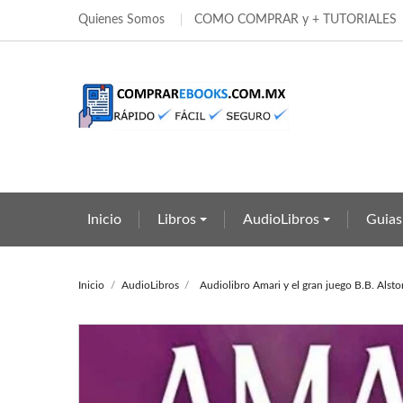
Quienes Somos
COMO COMPRAR y + TUTORIALES
Añ
Cr
In
add_circle_outline
Deb
Nom
Inicio
Libros
AudioLibros
Guias
Inicio
AudioLibros
Audiolibro Amari y el gran juego B.B. Alsto