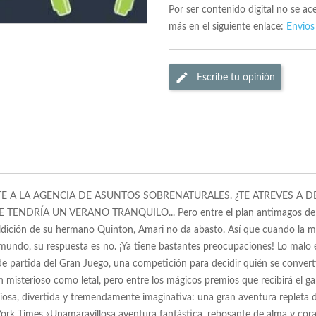
Por ser contenido digital no se a
más en el siguiente enlace:
Envios
Escribe tu opinión
UNIRTE A LA AGENCIA DE ASUNTOS SOBRENATURALES. ¿TE ATREVES 
RÍA UN VERANO TRANQUILO... Pero entre el plan antimagos del nuevo
maldición de su hermano Quinton, Amari no da abasto. Así que cuando la m
l mundo, su respuesta es no. ¡Ya tiene bastantes preocupaciones! Lo malo
o de partida del Gran Juego, una competición para decidir quién se conve
n misterioso como letal, pero entre los mágicos premios que recibirá el g
niosa, divertida y tremendamente imaginativa: una gran aventura repleta 
York Times «Unamaravillosa aventura fantástica, rebosante de alma y cor