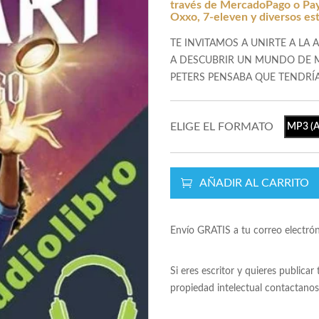
través de MercadoPago o Payp
Oxxo, 7-eleven y diversos es
TE INVITAMOS A UNIRTE A LA
A DESCUBRIR UN MUNDO DE M
PETERS PENSABA QUE TENDRÍ
ELIGE EL FORMATO
MP3 (A
AÑADIR AL CARRITO
Envío GRATIS a tu correo electró
Si eres escritor y quieres publicar
propiedad intelectual contactano