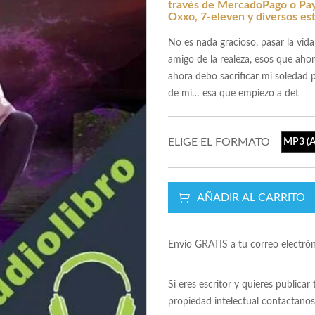
través de MercadoPago o Payp
Oxxo, 7-eleven y diversos es
No es nada gracioso, pasar la vida
amigo de la realeza, esos que ah
ahora debo sacrificar mi soledad 
de mí… esa que empiezo a det
ELIGE EL FORMATO
MP3 (A
AÑADIR AL CARRITO
Envío GRATIS a tu correo electró
Si eres escritor y quieres publicar
propiedad intelectual contactano