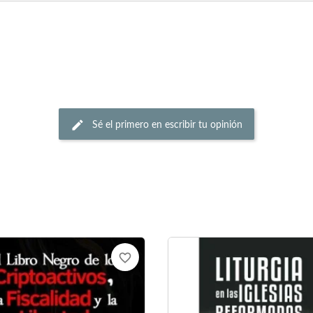
Sé el primero en escribir tu opinión
favorite_border