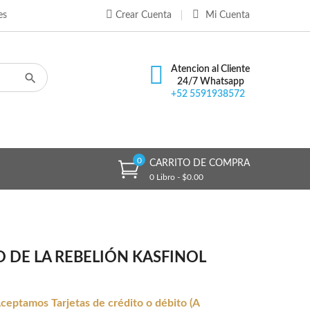
es
Crear Cuenta
Mi Cuenta
×
×
×
Atencion al Cliente
24/7 Whatsapp
+52 5591938572
n
s
0
CARRITO DE COMPRA
0 Libro - $0.00
O DE LA REBELIÓN KASFINOL
ceptamos Tarjetas de crédito o débito (A