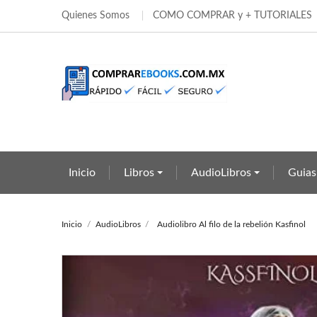
Quienes Somos
COMO COMPRAR y + TUTORIALES
Añ
Cr
In
add_circle_outline
Deb
Nom
Inicio
Libros
AudioLibros
Guias
Inicio
AudioLibros
Audiolibro Al filo de la rebelión Kasfinol