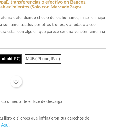
al), transferencias o efectivo en Bancos,
tablecimientos (Solo con MercadoPago)
 eterna defendiendo el culo de los humanos, ni ser el mejor
ora son amenazados por otros tronos; y anudado a eso
para estar con alguien que parece ser una versión femenina
ndroid, PC)
M4B (iPhone, iPad)
favorite_border
nico o mediante enlace de descarga
 tu libro o si crees que infringieron tus derechos de
s
Aqui.