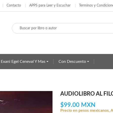
Contacto
APPS para Leer y Escuchar
Terminos y Condicion
adir a la lista de deseos
ear lista de deseos
iciar sesión
e iniciar sesión para guardar productos en su lista de deseos.
Crear nueva lista
bre de la lista de deseos
Cancelar
Iniciar sesió
Cancelar
Crear lista de deseo
 Exani Egel Ceneval Y Mas
Con Descuento
AUDIOLIBRO AL FIL
$99.00 MXN
Precio en pesos mexicanos, A