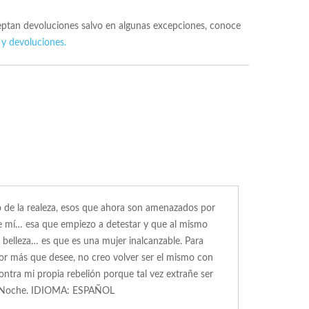
ceptan devoluciones salvo en algunas excepciones, conoce
 y devoluciones.
go de la realeza, esos que ahora son amenazados por
de mí… esa que empiezo a detestar y que al mismo
u belleza… es que es una mujer inalcanzable. Para
or más que desee, no creo volver ser el mismo con
ntra mi propia rebelión porque tal vez extrañe ser
e la Noche. IDIOMA: ESPAÑOL